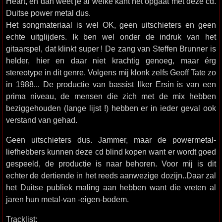
Heart, en dan weet je al welke kant het opgaat met deze cd.
Duitse power metal dus.
Het songmateriaal is wel OK, geen uitschieters en geen
echte uitglijders. Ik ben wel onder de indruk van het
gitaarspel, dat klinkt super ! De zang van Steffen Brunner is
helder, hier en daar niet krachtig genoeg, maar érg
stereotype in dit genre. Volgens mij klonk zelfs Geoff Tate zo
in 1988... De productie van bassist Ilker Ersin is van een
prima niveau, de mensen die zich met de mix hebben
beziggehouden (lange lijst !) hebben er in ieder geval ook
verstand van gehad.
Geen uitschieters dus. Jammer, maar de powermetal-
liefhebbers kunnen deze cd blind kopen want er wordt goed
gespeeld, de productie is naar behoren. Voor mij is dit
echter de dertiende in het reeds aanwezige dozijn..Daar zal
het Duitse publiek maling aan hebben want die vreten al
jaren hun metal-van -eigen-bodem.
Tracklist: