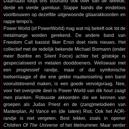
Daarnaast loopt ons buurland ook over van de tweede,
derde en vierde garnituur. Slappe bands die eindeloos
voortbouwen op dezelfde uitgewoonde gitaarakkoorden en
rappe tempo's.
Power World (of PowerWorld) mag wat mij betreft ook tot de
metalmarge worden gerekend. De andere band van
Freedom Call bassist Ilker Ersin doet niets nieuws. Het
collectief met de redelijk bekende Michael Bormann (onder
meer Bonfire en Silent Force) achter het gilstokje is
gespecialiseerd in metalen dooddoeners. Weliswaar met
een progressief randje, maar of dat symfonische
toetsenlaagje of die ene gekke maatwisseling een band
vooruitstrevend maken, is een goede vervolgvraag. Nee,
voor het overgrote deel is Power World van dik hout zaagt
men planken. Robuuste akkoorden die we kennen van
groepen als Judas Priest en de (zang)melodieën van
Masterplan, At Vance en (de latere) Riot. Ook het AOR-
randje is niet vergeten. Best lekker, zoals in opener
Children Of The Universe
of het titelnummer. Maar verder