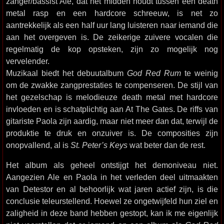
zanger/bassist Ale, dat het midden houdt tussen een death
metal rasp en een hardcore schreeuw, is net zo
aantrekkelijk als een half uur lang luisteren naar iemand die
aan het overgeven is. De zeikerige zuivere vocalen die
regelmatig de kop opsteken, zijn zo mogelijk nog
vervelender.
Muzikaal biedt het debuutalbum
God Red Rum
te weinig
om de zwakke zangprestaties te compenseren. De stijl van
het gezelschap is melodieuze death metal met hardcore
invloeden en is schatplichtig aan At The Gates. De riffs van
gitariste Paola zijn aardig, maar niet meer dan dat, terwijl de
produktie te druk en onzuiver is. De composities zijn
onopvallend, al is
St. Peter’s Keys
wat beter dan de rest.
Het album als geheel ontstijgt het demoniveau niet.
Aangezien Ale en Paola in het verleden deel uitmaakten
van Detestor en al behoorlijk wat jaren actief zijn, is die
conclusie teleurstellend. Hoewel ze ongetwijfeld hun ziel en
zaligheid in deze band hebben gestopt, kan ik me eigenlijk