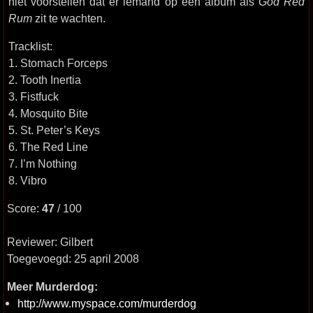
niet voorstellen dat er iemand op een album als
God Red
Rum
zit te wachten.
Tracklist:
1. Stomach Forceps
2. Tooth Inertia
3. Fistfuck
4. Mosquito Bite
5. St. Peter’s Keys
6. The Red Line
7. I’m Nothing
8. Vibro
Score:
47
/ 100
Reviewer: Gilbert
Toegevoegd: 25 april 2008
Meer Murderdog:
http://www.myspace.com/murderdog