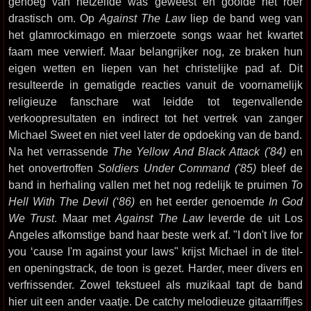
genoeg van hetzelfde was geweest en gooide het roer
drastisch om. Op
Against The Law
liep de band weg van
het glamrockimago en mierzoete songs waar het kwartet
faam mee verwierf. Maar belangrijker nog, ze braken hun
eigen wetten en liepen van het christelijke pad af. Dit
resulteerde in gematigde reacties vanuit de voornamelijk
religieuze fanschare wat leidde tot tegenvallende
verkoopresultaten en indirect tot het vertrek van zanger
Michael Sweet en niet veel later de opdoeking van de band.
Na het verrassende
The Yellow And Black Attack ('84)
en
het onovertroffen
Soldiers Under Command ('85)
bleef de
band in herhaling vallen met het nog redelijk te pruimen
To
Hell With The Devil (‘86)
en het eerder genoemde
In God
We Trust
. Maar met
Against The Law
leverde de uit Los
Angeles afkomstige band haar beste werk af. "I don't live for
you ‘cause I'm against your laws" krijst Michael in de titel-
en openingstrack, de toon is gezet. Harder, meer divers en
verfrissender. Zowel tekstueel als muzikaal tapt de band
hier uit een ander vaatje. De catchy melodieuze gitaarriffjes