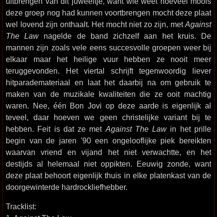
uitbrengen van dit juweeltje, want wie weet hoeveel moois
deze groep nog had kunnen voortbrengen mocht deze plaat
wel lovend zijn onthaalt. Het mocht niet zo zijn, met
Against
The Law
nagelde de band zichzelf aan het kruis. De
mannen zijn zoals vele eens succesvolle groepen weer bij
elkaar maar het heilige vuur hebben ze nooit meer
teruggevonden. Het viertal schrijft tegenwoordig liever
hitparademateriaal en laat het daarbij na om gebruik te
maken van de muzikale kwaliteiten die ze ooit machtig
waren. Nee, één Bon Jovi op deze aarde is eigenlijk al
teveel, daar hoeven we geen christelijke variant bij te
hebben. Feit is dat ze met
Against The Law
in het prille
begin van de jaren '90 een ongelooflijke piek bereikten
waarvan vriend en vijand het niet verwachtte, en het
destijds al helemaal niet oppikten. Eeuwig zonde, want
deze plaat behoort eigenlijk thuis in elke platenkast van de
doorgewinterde hardrockliefhebber.
Tracklist: