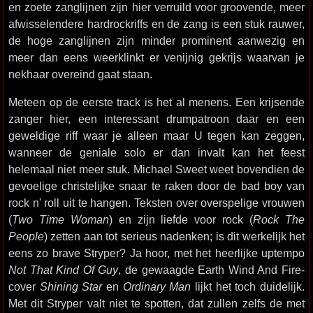
en zoete zanglijnen zijn hier verruild voor groovende, meer
afwisselendere hardrockriffs en de zang is een stuk rauwer,
de hoge zanglijnen zijn minder prominent aanwezig en
meer dan eens weerklinkt er venijnig gekrijs waarvan je
nekhaar overeind gaat staan.
Meteen op de eerste track is het al menens. Een krijsende
zanger hier, een interessant drumpatroon daar en een
geweldige riff waar je alleen maar U tegen kan zeggen,
wanneer de geniale solo er dan invalt kan het feest
helemaal niet meer stuk. Michael Sweet weet bovendien de
gevoelige christelijke snaar te raken door de bad boy van
rock n' roll uit te hangen. Teksten over overspelige vrouwen
(
Two Time Woman
) en zijn liefde voor rock (
Rock The
People
) zetten aan tot serieus nadenken; is dit werkelijk het
eens zo brave Stryper? Ja hoor, met het heerlijke uptempo
Not That Kind Of Guy
, de gewaagde Earth Wind And Fire-
cover
Shining Star
en
Ordinary Man
lijkt het toch duidelijk.
Met dit Stryper valt niet te spotten, dat zullen zelfs de met