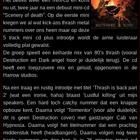
Het betreft weer een mini-cd en komt
nu uit, twee jaar na een debuut mini-cd
“Scenery of death”. Op die eerste mini
kregen we al wat kick-ass thrash metal
nummers over ons heen maar op deze
5 track mini cd plus introotje wordt de arme luisteraar
volledig plat gewalst.
De groep speelt een keiharde mix van 80’s thrash (vooral
Destruction en Dark angel hoor je duidelijk terug). De cd
heeft een loepzuivere mix en geluid, opgenomen in de
Harrow studios.
Na een traag en rustig introotje met titel ‘Thrash is back part
2’ (wat een ironie, haha) blaast ‘Lustful killing’ uit mijn
speakers. Een hard toch catchy nummer dat een knappe
opbouw kent. Daarna volgt ‘Tormentor’ (voor alle duidelijk;
dit is geen Destruction cover) met gastzanger Cab van
Hypnosia. Daarna volgt het titelnummer dat een prachtig
middenstuk heeft (headbangen!). Daarna volgen nog twee