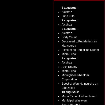
6 augustus:
Alcatraz
Luna Kills
7 augustus:
Alcatraz
8 augustus:
Alcatraz
Body Count
Deceased..., Putridarium en
Mancuerda
Elithium en End of the Dream
M'era Luna
9 augustus:
Alcatraz
Arch Enemy
M'era Luna
Midnight en Phantom
Corporation
Spectral Wound, Invulche en
Blodzallog
10 augustus:
Mortal Sin en Hidden Intent
Municipal Waste en
Schizophrenia