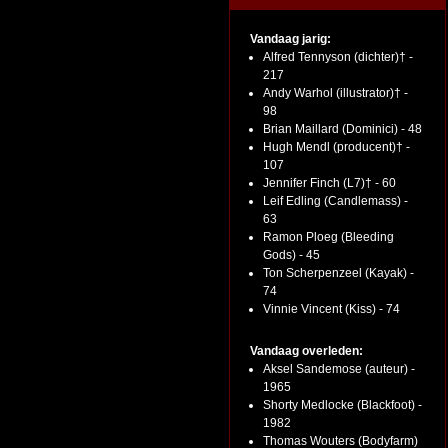
Vandaag jarig:
Alfred Tennyson (dichter)† -
217
Andy Warhol (illustrator)† -
98
Brian Maillard (Dominici) - 48
Hugh Mendl (producent)† -
107
Jennifer Finch (L7)† - 60
Leif Edling (Candlemass) -
63
Ramon Ploeg (Bleeding
Gods) - 45
Ton Scherpenzeel (Kayak) -
74
Vinnie Vincent (Kiss) - 74
Vandaag overleden:
Aksel Sandemose (auteur) -
1965
Shorty Medlocke (Blackfoot) -
1982
Thomas Wouters (Bodyfarm)