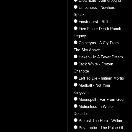
Dreamtale - Aetherbound
Emptiness - Nowhere
Speaks
Finsterforst - Still
Five Finger Death Punch -
Legacy
Galneryus - A Cry From
The Sky Above
Haken - In A Fever Dream
Jack White - Frozen
Charlotte
Left To Die - Initium Mortis
Madball - Not Your
Kingdom
Moonspell - Far From God
Motionless In White -
Decades
Protest The Hero - Within
Psycroptic - The Pulse Of