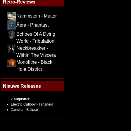
Retro-Reviews
Rammstein - Mutter
Äera - Phantast
Echoes Of A Dying
World - Tribulation
Neckbreakker -
Within The Viscera
Monolithe - Black
Hole District
Nieuwe Releases
7 augustus:
Electric Callboy - Tanzneid
Xandria - Eclipse