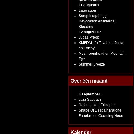
11 augustus:
Lagwagon
Sanguisugabogg,
Revocation en Internal
Bleeding
12 augustus:
Judas Priest
KMFDM, Ya Toyah en Jesus
on Extesy
Mushroomhead en Mountain
Eye
Summer Breeze
Over één maand
6 september:
Jazz Sabbath
Nefarious en Grindpad
Shape Of Despair, Marche
Funèbre en Counting Hours
Kalender