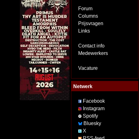
Forum
Columns
Prijsvragen
Links
Contact info
Medewerkers
Vacature
Netwerk
Facebook
Instagram
Spotify
Bluesky
X
RSS-feed