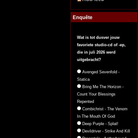
Enquête
Wat is tot dusver jouw
favoriete studio-cd of -ep,
die in juli 2026 werd
uitgebracht?
Avenged Sevenfold -
Statica
Bring Me The Horizon -
Count Your Blessings
Repented
Combichrist - The Venom
In The Mouth Of God
Deep Purple - Splat!
Devildriver - Strike And Kill