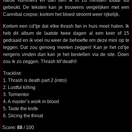
harde nummers en dan ben ik in 26 minuten totaal suf
gebeukt. De teksten kan je trouwens vergelijken met een
Cannibal corpse; kortom het bloed stroomt weer rijkelijk.
Kortom een cd’tje dat elke thrash fan in huis moet halen. Ik
heb dit album de laatste twee dagen al een keer of 15
gedraaid en ik voel nu weer de behoefte om deze mini op te
leggen. Dat zou genoeg moeten zeggen! Kan je het cd’tje
nergens vinden dan kan je het bestellen via de site. Doen
zou ik zo zeggen. Thrash till’death!!
Tracklist:
1. Thrash is death part 2 (intro)
2. Lustful killing
3. Tormentor
4. A master’s work in blood
5. Taste the knife
6. Slicing the throat
Score:
88
/ 100