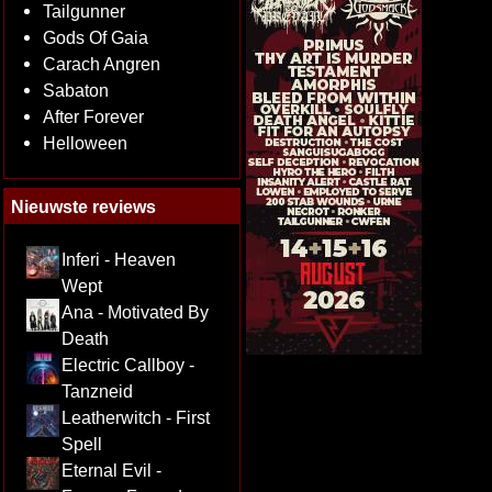
Tailgunner
Gods Of Gaia
Carach Angren
Sabaton
After Forever
Helloween
Nieuwste reviews
Inferi - Heaven
Wept
Ana - Motivated By
Death
Electric Callboy -
Tanzneid
Leatherwitch - First
Spell
Eternal Evil -