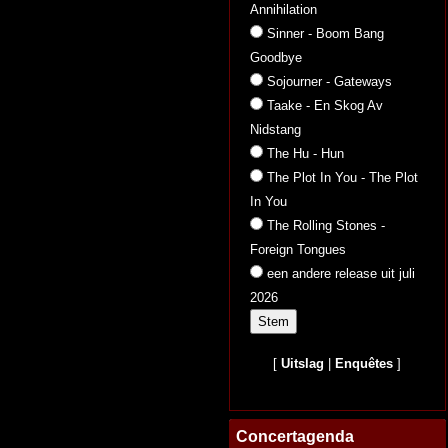
Annihilation
Sinner - Boom Bang
Goodbye
Sojourner - Gateways
Taake - En Skog Av
Nidstang
The Hu - Hun
The Plot In You - The Plot
In You
The Rolling Stones -
Foreign Tongues
een andere release uit juli
2026
[
Uitslag
|
Enquêtes
]
Concertagenda