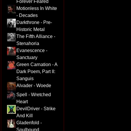
Forever Feared
Motionless In White
- Decades
Darkthrone - Pre-
Historic Metal
The Fifth Alliance -
Stenahoria
Evanescence -
Sanctuary
Green Carnation - A
Dark Poem, Part II:
Sanguis
Alvader - Woede
Spell - Wretched
Heart
DevilDriver - Strike
And Kill
Gladenfold -
Soulbound