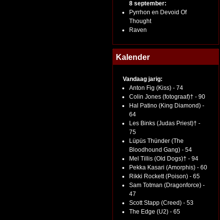
8 september:
Pyrrhon en Devoid Of
Thought
Raven
Kalender
Vandaag jarig:
Anton Fig (Kiss) - 74
Colin Jones (fotograaf)† - 90
Hal Patino (King Diamond) -
64
Les Binks (Judas Priest)† -
75
Lüpüs Thünder (The
Bloodhound Gang) - 54
Mel Tillis (Old Dogs)† - 94
Pekka Kasari (Amorphis) - 60
Rikki Rockett (Poison) - 65
Sam Totman (Dragonforce) -
47
Scott Stapp (Creed) - 53
The Edge (U2) - 65