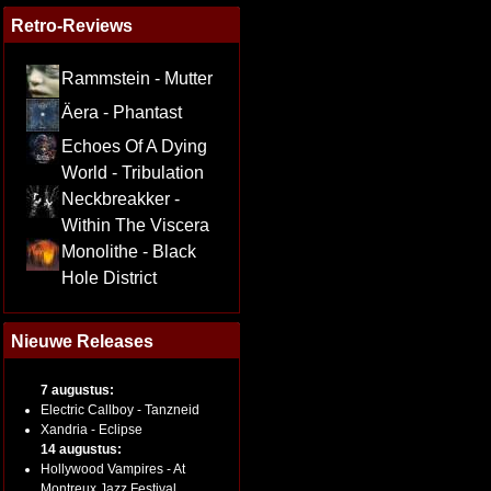
Retro-Reviews
Rammstein - Mutter
Äera - Phantast
Echoes Of A Dying
World - Tribulation
Neckbreakker -
Within The Viscera
Monolithe - Black
Hole District
Nieuwe Releases
7 augustus:
Electric Callboy - Tanzneid
Xandria - Eclipse
14 augustus:
Hollywood Vampires - At
Montreux Jazz Festival