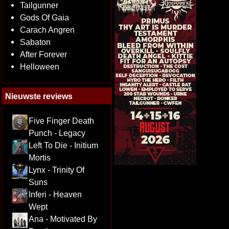
Tailgunner
Gods Of Gaia
Carach Angren
Sabaton
After Forever
Helloween
Nieuwste reviews
Five Finger Death
Punch - Legacy
Left To Die - Initium
Mortis
Lynx - Trinity Of
Suns
Inferi - Heaven
Wept
Ana - Motivated By