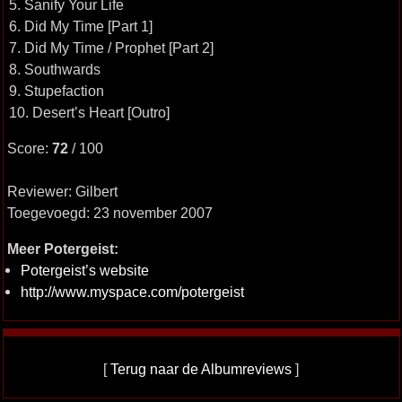
5. Sanify Your Life
6. Did My Time [Part 1]
7. Did My Time / Prophet [Part 2]
8. Southwards
9. Stupefaction
10. Desert’s Heart [Outro]
Score:
72
/ 100
Reviewer: Gilbert
Toegevoegd: 23 november 2007
Meer Potergeist:
Potergeist’s website
http://www.myspace.com/potergeist
[
Terug naar de Albumreviews
]