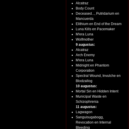
Alcatraz
Body Count
Deceased..., Putridarium en
Mancuerda
Elithium en End of the Dream
Luna Kills en Pacemaker
M'era Luna
Wolfmother
9 augustus:
Alcatraz
Arch Enemy
M'era Luna
Midnight en Phantom
Corporation
Spectral Wound, Invulche en
Blodzallog
10 augustus:
Mortal Sin en Hidden Intent
Municipal Waste en
Schizophrenia
11 augustus:
Lagwagon
Sanguisugabogg,
Revocation en Internal
Bleeding