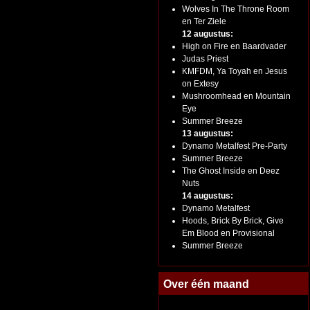
Wolves In The Throne Room
en Ter Ziele
12 augustus:
High on Fire en Baardvader
Judas Priest
KMFDM, Ya Toyah en Jesus
on Extesy
Mushroomhead en Mountain
Eye
Summer Breeze
13 augustus:
Dynamo Metalfest Pre-Party
Summer Breeze
The Ghost Inside en Deez
Nuts
14 augustus:
Dynamo Metalfest
Hoods, Brick By Brick, Give
Em Blood en Provisional
Summer Breeze
Over één maand