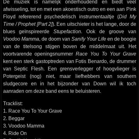
De muziek is namelijk onderhoudend en biedt veel
afwisseling, tot en met een akoestisch outro en een aan Pink
Floyd refererend psychedelisch instrumentaaltje (
Did My
Time / Prophet [Part 2]
). Een uitschieter is het lange, door de
blues geïnspireerde
Stupefaction
. Ook de groove van
Voodoo Mamma
, de doom van
Sanify Your Life
en de boogie
van de titelsong stijgen boven de middelmaat uit. Het
voortvarende openingsnummer
Race You To Your Grave
kent een sterk gastoptreden van Fotis Benardo, de drummer
van Septic Flesh. Een grensverlegger of hoogvlieger is
Potergeist (nog) niet, maar liefhebbers van southern
sludgecore en in het bijzonder van Down wil ik toch
aanraden om deze band eens te beluisteren.
Tracklist:
1. Race You To Your Grave
2. Beggar
3. Voodoo Mamma
4. Ride On