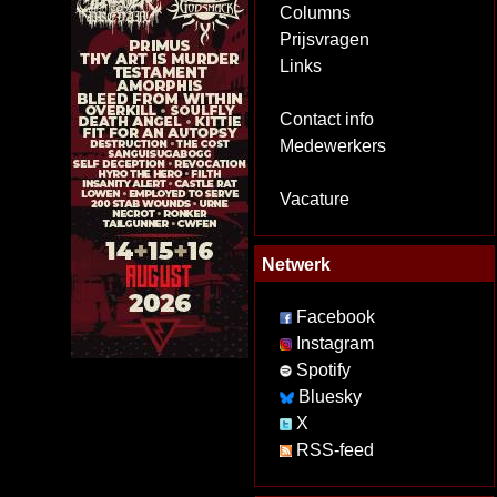
Columns
Prijsvragen
Links
Contact info
Medewerkers
Vacature
Netwerk
Facebook
Instagram
Spotify
Bluesky
X
RSS-feed