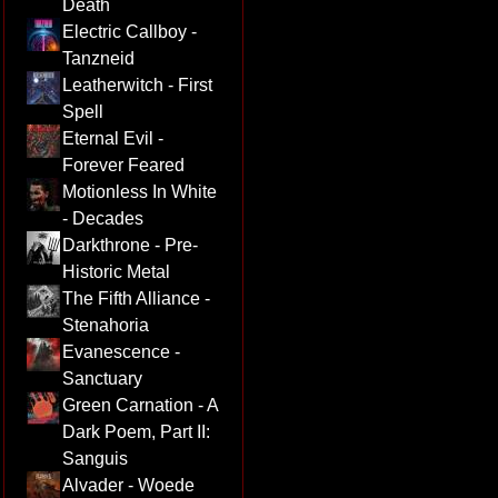
Death
Electric Callboy -
Tanzneid
Leatherwitch - First
Spell
Eternal Evil -
Forever Feared
Motionless In White
- Decades
Darkthrone - Pre-
Historic Metal
The Fifth Alliance -
Stenahoria
Evanescence -
Sanctuary
Green Carnation - A
Dark Poem, Part II:
Sanguis
Alvader - Woede