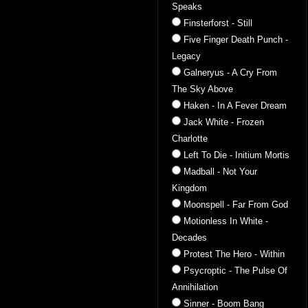
Speaks
Finsterforst - Still
Five Finger Death Punch -
Legacy
Galneryus - A Cry From
The Sky Above
Haken - In A Fever Dream
Jack White - Frozen
Charlotte
Left To Die - Initium Mortis
Madball - Not Your
Kingdom
Moonspell - Far From God
Motionless In White -
Decades
Protest The Hero - Within
Psycroptic - The Pulse Of
Annihilation
Sinner - Boom Bang