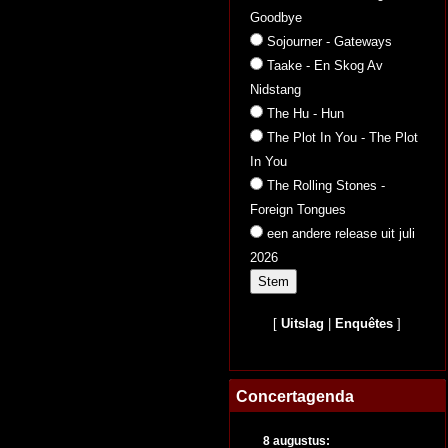
Goodbye
Sojourner - Gateways
Taake - En Skog Av
Nidstang
The Hu - Hun
The Plot In You - The Plot
In You
The Rolling Stones -
Foreign Tongues
een andere release uit juli
2026
[
Uitslag
|
Enquêtes
]
Concertagenda
8 augustus: