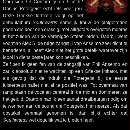
Corrosion Of Conformity en Clutch?
Dan is Potergeist echt iets voor jou.
Deze Griekse formatie volgt op het
debuutalbum
Southwards
namelijk trouw de platgetreden
paden die door een drassig, met alligators overgoten moeras
in het zuiden van de Verenigde Staten leiden. Daarbij weet
voorman Alex S. de ruige zangstijl van Anselmo zeer dicht te
benaderen, al heeft Alex niet het grote bereik waarover zijn
idool in diens beste jaren kon beschikken.
Zelf ben ik geen fan van de zangstijl van Phil Anselmo en
zat ik absoluut niet te wachten op een Griekse imitator, met
als gevolg dat de indruk die Potergeist bij de eerste
luisterbeurt naliet niet al te positief was. Tot overmaat van
ramp staan de vocalen centraal in de mix en domineren ze
het geluid. Daarom had ik een aantal draaibeurten nodig om
te wennen aan de sound die Potergeist hier neerzet. Als dat
obstakel eenmaal genomen is, dan blijkt echter dat
Southwards
wel degelijk wat te bieden heeft.