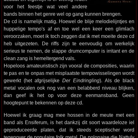
voor het feestje wat veel andere
bands binnen het genre wel op gang kunnen brengen.
De cd is namelijk matig. Hoewel de blije melodielijntjes en
huppelige tempo's af en toe wel een keer een glimlach
veroorzaken, moet ik toch zeggen dat ik met moeite deze cd
heb uitgezeten. De riffs zijn te eenvoudig om werkelijk
serieus te nemen, de slappe drumcomputer is irritant en de
clean zang is hemeltergend vals.
Hopeloos amateuristisch zijn vooral de composities, waarin
te pas en te onpas met misplaatste tempowisselingen wordt
gewerkt (het afgrijselijke
Der Eindringling
). Als de black
metal vocalen ook nog van een belabberd niveau blijken,
dan geef ik het op voor deze eenmansband. Geen
hoogtepunt te bekennen op deze cd.
Hoewel ik graag mag mee hossen in de meute met een
band als Ensiferum, is het dankzij dit soort waardeloze iel
geproduceerde platen, dat ik steeds sceptischer word
tegenover de populaire folk metal. De polonaise die Nattulv