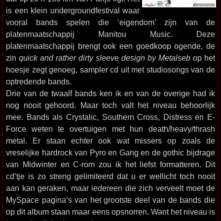
is een klein undergroundfestival waar
vooral bands spelen die ‘eigendom’ zijn van de
platenmaatschappij Manitou Music. Deze
platenmaatschappij brengt ook een goedkoop ogende, de
zin
quick and rather dirty sleeve design by Metalseb
op het
hoesje zegt genoeg, sampler cd uit met studiosongs van de
optredende bands.
Drie van de twaalf bands ken ik en van de overige had ik
nog nooit gehoord. Maar toch valt het niveau behoorlijk
mee. Bands als Crystalic, Southern Cross, Distress en E-
Force weten te overtuigen met hun death/heavy/thrash
metal. Er staan echter ook wat missers op zoals de
vreselijke hardrock van Pyro en Gang en de gothic bijdrage
van Midwinter en C-rom zou ik het liefst formatteren. Dit
cd’tje is zo streng gelimiteerd dat u er wellicht toch nooit
aan kan geraken, maar iedereen die zich verveelt moet de
MySpace pagina’s van het grootste deel van de bands die
op dit album staan maar eens opsnorren. Want het niveau is