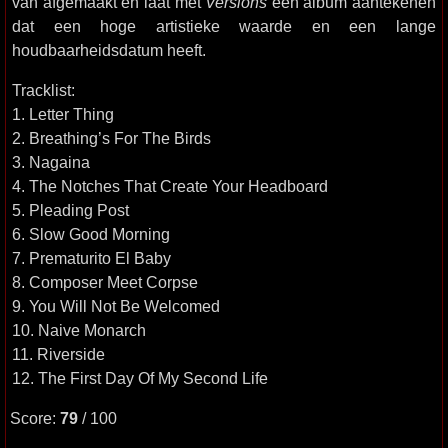
van afgemaakt en laat met
Versions
een album aantekenen
dat een hoge artistieke waarde en een lange
houdbaarheidsdatum heeft.
Tracklist:
1. Letter Thing
2. Breathing’s For The Birds
3. Nagaina
4. The Notches That Create Your Headboard
5. Pleading Post
6. Slow Good Morning
7. Prematurito El Baby
8. Composer Meet Corpse
9. You Will Not Be Welcomed
10. Naive Monarch
11. Riverside
12. The First Day Of My Second Life
Score:
79
/ 100