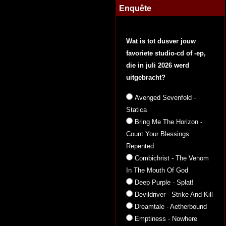
Enquête
Wat is tot dusver jouw
favoriete studio-cd of -ep,
die in juli 2026 werd
uitgebracht?
Avenged Sevenfold -
Statica
Bring Me The Horizon -
Count Your Blessings
Repented
Combichrist - The Venom
In The Mouth Of God
Deep Purple - Splat!
Devildriver - Strike And Kill
Dreamtale - Aetherbound
Emptiness - Nowhere