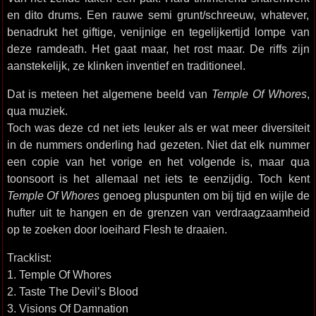
en dito drums. Een rauwe semi grunt/schreeuw, whatever,
benadrukt het giftige, venijnige en tegelijkertijd lompe van
deze ramdeath. Het gaat maar, het rost maar. De riffs zijn
aanstekelijk, ze klinken inventief en traditioneel.
Dat is meteen het algemene beeld van
Temple Of Whores
,
qua muziek.
Toch was deze cd net iets leuker als er wat meer diversiteit
in de nummers onderling had gezeten. Niet dat elk nummer
een copie van het vorige en het volgende is, maar qua
toonsoort is het allemaal net iets te eenzijdig. Toch kent
Temple Of Whores
genoeg pluspunten om bij tijd en wijle de
hufter uit te hangen en de grenzen van verdraagzaamheid
op te zoeken door loeihard Flesh te draaien.
Tracklist:
1. Temple Of Whores
2. Taste The Devil’s Blood
3. Visions Of Damnation