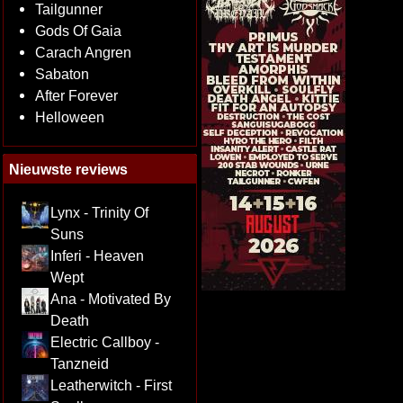
Tailgunner
Gods Of Gaia
Carach Angren
Sabaton
After Forever
Helloween
Nieuwste reviews
Lynx - Trinity Of
Suns
Inferi - Heaven
Wept
Ana - Motivated By
Death
Electric Callboy -
Tanzneid
Leatherwitch - First