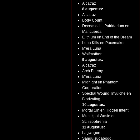
Alcatraz
8 augustus:
Alcatraz
Body Count
Deceased..., Putridarium en
Mancuerda
Elithium en End of the Dream
Luna Kills en Pacemaker
M'era Luna
Wolfmother
9 augustus:
Alcatraz
Arch Enemy
M'era Luna
Midnight en Phantom
Corporation
Spectral Wound, Invulche en
Blodzallog
10 augustus:
Mortal Sin en Hidden Intent
Municipal Waste en
Schizophrenia
11 augustus:
Lagwagon
Sanguisugabogg,