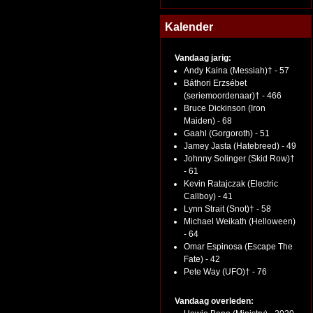
Kalender
Vandaag jarig:
Andy Kaina (Messiah)† - 57
Báthori Erzsébet
(seriemoordenaar)† - 466
Bruce Dickinson (Iron
Maiden) - 68
Gaahl (Gorgoroth) - 51
Jamey Jasta (Hatebreed) - 49
Johnny Solinger (Skid Row)†
- 61
Kevin Ratajczak (Electric
Callboy) - 41
Lynn Strait (Snot)† - 58
Michael Weikath (Helloween)
- 64
Omar Espinosa (Escape The
Fate) - 42
Pete Way (UFO)† - 76
Vandaag overleden: