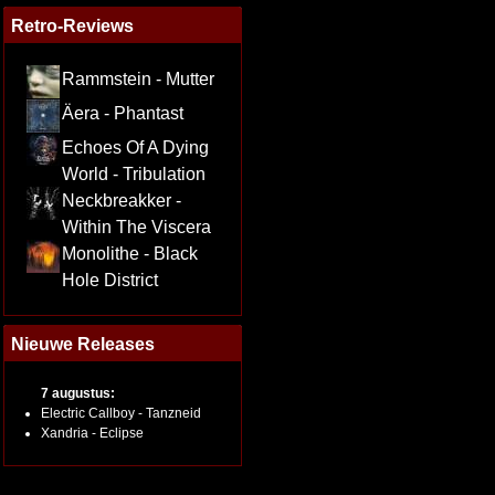
Retro-Reviews
Rammstein - Mutter
Äera - Phantast
Echoes Of A Dying
World - Tribulation
Neckbreakker -
Within The Viscera
Monolithe - Black
Hole District
Nieuwe Releases
7 augustus:
Electric Callboy - Tanzneid
Xandria - Eclipse