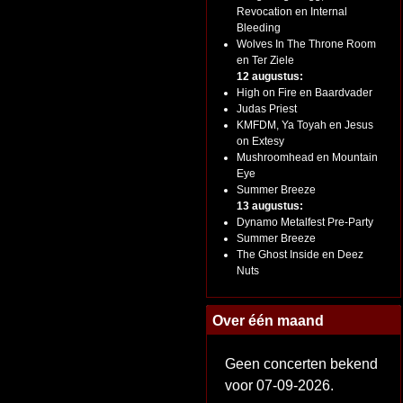
Revocation en Internal
Bleeding
Wolves In The Throne Room
en Ter Ziele
12 augustus:
High on Fire en Baardvader
Judas Priest
KMFDM, Ya Toyah en Jesus
on Extesy
Mushroomhead en Mountain
Eye
Summer Breeze
13 augustus:
Dynamo Metalfest Pre-Party
Summer Breeze
The Ghost Inside en Deez
Nuts
Over één maand
Geen concerten bekend
voor 07-09-2026.