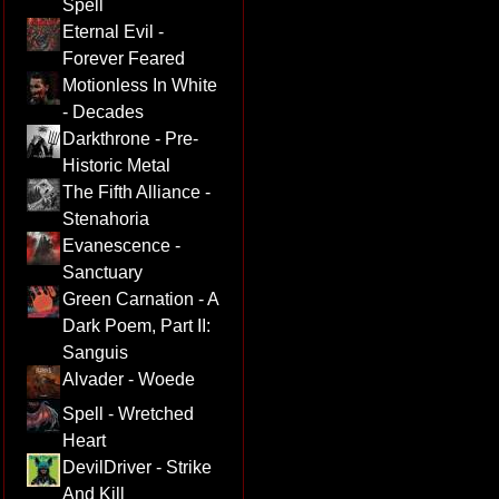
Spell
Eternal Evil -
Forever Feared
Motionless In White
- Decades
Darkthrone - Pre-
Historic Metal
The Fifth Alliance -
Stenahoria
Evanescence -
Sanctuary
Green Carnation - A
Dark Poem, Part II:
Sanguis
Alvader - Woede
Spell - Wretched
Heart
DevilDriver - Strike
And Kill