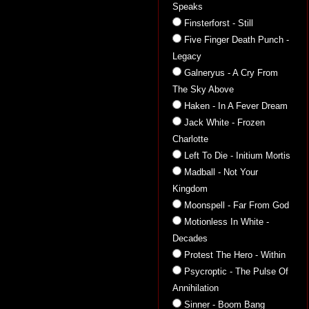
Speaks
Finsterforst - Still
Five Finger Death Punch -
Legacy
Galneryus - A Cry From
The Sky Above
Haken - In A Fever Dream
Jack White - Frozen
Charlotte
Left To Die - Initium Mortis
Madball - Not Your
Kingdom
Moonspell - Far From God
Motionless In White -
Decades
Protest The Hero - Within
Psycroptic - The Pulse Of
Annihilation
Sinner - Boom Bang