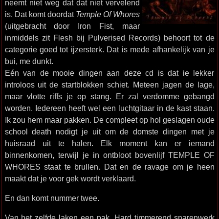
neemt niet weg dat dat niet vervelend
is. Dat komt doordat
Temple Of Whores
(uitgebracht door Iron Fist, maar
inmiddels zit Flesh bij Pulverised Records) behoort tot de
categorie goed tot ijzersterk. Dat is mede afhankelijk van je
bui, me dunkt.
Eén van de mooie dingen aan deze cd is dat ie lekker
introloos uit de startblokken schiet. Meteen jagen de lage,
maar vlotte riffs je op stang. Er zal verdomme gebangd
worden. Iedereen heeft wel een luchtgitaar in de kast staan.
Ik zou hem maar pakken. De compleet op hol geslagen oude
school death nodigt je uit om de domste dingen met je
huisraad uit te halen. Elk moment kan er iemand
binnenkomen, terwijl je in ontbloot bovenlijf TEMPLE OF
WHORES staat te brullen. Dat en de ravage om je heen
maakt dat je voor gek wordt verklaard.
En dan komt nummer twee.
Van het zelfde laken een pak. Hard timmerend snarenwerk