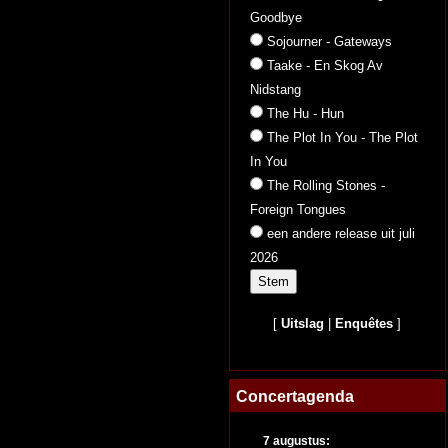
Goodbye
Sojourner - Gateways
Taake - En Skog Av
Nidstang
The Hu - Hun
The Plot In You - The Plot
In You
The Rolling Stones -
Foreign Tongues
een andere release uit juli
2026
[
Uitslag
|
Enquêtes
]
Concertagenda
7 augustus: