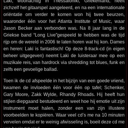
Laki, woonachtig in Thessaloniki, Griekenland, heeft
zichzelf het gitaarspel aangeleerd, en na een internationale
oriëntatie om verder te komen won hij twee beurzen,
waaronder één voor het Atlanta Institute of Music, waar
Jason Becker aan verbonden was. Na 8 jaar lang in de
Griekse band “Long Live”gespeeld te hebben was de tijd
rijp om de wereld in 2006 te laten horen wat hij kon. Dames
en heren: Laki is fantastisch! Op deze 8-track-cd (in eigen
beheer uitgegeven) neemt Laki de luisteraar mee op een
muzikale reis, van hardrock via shredding tot blues, funk en
zelfs een gevoelige ballad.
Toen ik de cd afspeelde in het bijzijn van een goede vriend,
kwamen de invloeden één voor één op tafel; Schenker,
Gary Moore, Zakk Wylde, Rhandy Rhoads. Hij heeft hun
stijlen diepgaand bestudeerd en weet hoe hij emotie uit zijn
instrument moet halen, zonder een van zijn illustere
voorbeelden te kopiëren. Waar veel cd’s me na 10 minuten
vervelen omdat er te weinig afwisseling is, boeit deze cd me