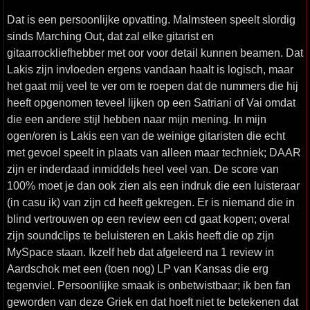
Dat is een persoonlijke opvatting. Malmsteen speelt slordig
sinds Marching Out, dat zal elke gitarist en
gitaarrockliefhebber met oor voor detail kunnen beamen. Dat
Lakis zijn invloeden ergens vandaan haalt is logisch, maar
het gaat mij veel te ver om te roepen dat de nummers die hij
heeft opgenomen teveel lijken op een Satriani of Vai omdat
die een andere stijl hebben naar mijn mening. In mijn
ogen/oren is Lakis een van de weinige gitaristen die echt
met gevoel speelt in plaats van alleen maar techniek; DAAR
zijn er inderdaad inmiddels heel veel van. De score van
100% moet je dan ook zien als een indruk die een luisteraar
(in casu ik) van zijn cd heeft gekregen. Er is niemand die in
blind vertrouwen op een review een cd gaat kopen; overal
zijn soundclips te beluisteren en Lakis heeft die op zijn
MySpace staan. Ikzelf heb dat afgeleerd na 1 review in
Aardschok met een (toen nog) LP van Kansas die erg
tegenviel. Persoonlijke smaak is onbetwistbaar; ik ben fan
geworden van deze Griek en dat hoeft niet te betekenen dat