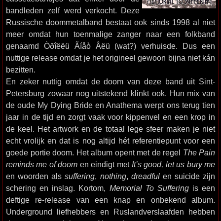
bandleden zelf werd verkocht. Deze
Russische doommetalband bestaat ook sinds 1998 al niet
meer omdat hun toenmalige zanger naar een folkband
genaamd Òðîëëü Ãíåò Åëü (wat?) verhuisde. Dus een
nuttige release omdat je het origineel gewoon bijna niet kán
bezitten.
En zeker nuttig omdat de doom van deze band uit Sint-
Petersburg zowaar nog uitstekend klinkt ook. Hun mix van
de oude My Dying Bride en Anathema werpt ons terug tien
jaar in de tijd en zorgt vaak voor kippenvel en een krop in
de keel. Het artwork en de totaal lege sfeer maken je niet
echt vrolijk en dat is nog altijd hét referentiepunt voor een
goede portie doom. Het album opent met de regel
The Pain
reminds me of doom
en eindigt met
It’s good, let us bury me
en woorden als
suffering
,
nothing
,
dreadful
en suicide zijn
schering en inslag. Kortom,
Memorial To Suffering
is een
deftige re-release van een knap en onbekend album.
Underground liefhebbers en Ruslandverslaafden hebben