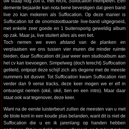
uw slaap nog zult u, met recht, Suffocation mompelen. Een
demente bejaarde kan nota bene bevestigen dat geen band
live zo kan mokeren als Suffocation. Op deze manier is
Suffocation tot de onomstootbaarste live-band uitgegroeid,
met enkele zeer goede en 1 buitensporig geweldig album
op zak. Maar ja, live stuitert alles als een tiet.
Toch nemen we even afstand van de planken en
verplaatsen we ons tussen vier muren die minder ruimte
bieden, daar Suffocation dit jaar weer een studioalbum aan
het cv kan toevoegen. Simpelweg (doch terecht)
Suffocation
getiteld, ontpopt deze schijf zich als degene met de meeste
nummers tot dusver. Tot
Suffocation
kwam Suffocation niet
verder dan 9 verse tracks, deze keer mogen we er elf in
ontvangst nemen (oké, oké, tien en een intro). Maar daar
staat ook wat tegenover, deze keer.
Want na de eerste luisterbeurt zullen de meesten van u met
de blote kont in een koude plas belanden, want dit is niet de
Suffocation die u en ik jarenlang op handen hebben