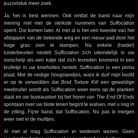
puzzelstuk meer zoek.
Ja, het is best wennen. Ook omdat de band naar mijn
mening niet met de sterkste nummers van
Suffocation
opent. Die komen later. Al met al is het een kwestie van het
afstappen van de bekende weg en een nieuw pad door het
hoge gras zien te stampen. Na enkele (harde!)
luisterbeurten nestelt
Suffocation
zich uiteindelijk in uw
oorschelp als een katje dat zich tevreden knorrend in een
krulletje in uw knieholtes nestelt.
Suffocation
is een prima
plaat. Met de nodige hoogstandjes, want ik durf mijn hoofd
er op te verwedden dat
Bind Torture Kill
een geweldige
meebruller wordt als Suffocation weer eens op de planken
staat en uw bureaustoel bij het horen van
The End Of Ends
spontaan over uw blote tenen begint te walsen, met u nog in
de zitting. Fijne band, dat Suffocation. Nu pas ik morgen
weer niet in de muiltjes.
Al met al mag
Suffocation
er wederom wezen. Geen