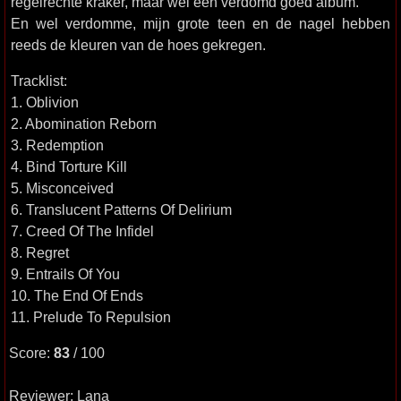
regelrechte kraker, maar wel een verdomd goed album.
En wel verdomme, mijn grote teen en de nagel hebben
reeds de kleuren van de hoes gekregen.
Tracklist:
1. Oblivion
2. Abomination Reborn
3. Redemption
4. Bind Torture Kill
5. Misconceived
6. Translucent Patterns Of Delirium
7. Creed Of The Infidel
8. Regret
9. Entrails Of You
10. The End Of Ends
11. Prelude To Repulsion
Score:
83
/ 100
Reviewer: Lana