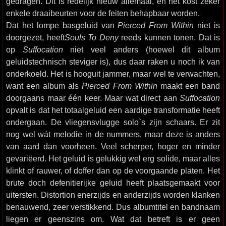
gedragen. Dit is redelijk nieuw allemaal, en het kost zeker
enkele draaibeurten voor de feiten behapbaar worden.
Dat het lompe basgeluid van
Pierced From Within
niet is
doorgezet, heeft
Souls To Deny
reeds kunnen tonen. Dat is
op
Suffocation
niet veel anders (hoewel dit album
geluidstechnisch steviger is), dus daar raken u noch ik van
onderkoeld. Het is hooguit jammer, maar wel te verwachten,
want een album als
Pierced From Within
maakt een band
doorgaans maar één keer. Maar wat direct aan
Suffocation
opvalt is dat het totaalgeluid een aardige transformatie heeft
ondergaan. De vliegensvlugge solo`s zijn schaars. Er zit
nog wel wát melodie in de nummers, maar deze is anders
van aard dan voorheen. Veel scherper, hoger en minder
gevariëerd. Het geluid is gelukkig wel erg solide, maar alles
klinkt of rauwer, of doffer dan op de voorgaande platen. Het
brute doch defenitierijke geluid heeft plaatsgemaakt voor
uitersten. Distortion enerzijds en anderzijds worden klanken
benauwend, zeer verstikkend. Dus albumtitel en bandnaam
liegen er geenszins om. Wat dat betreft is er geen