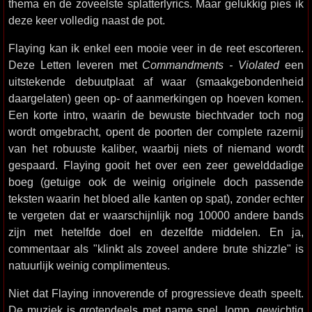
thema en de zoveelste splatterlyrics. Maar gelukkig pies ik
deze keer volledig naast de pot.
Flaying kan ik enkel een mooie veer in de reet escorteren.
Deze Letten leveren met
Commandments - Violated
een
uitstekende debuutplaat af waar (smaakgebondenheid
daargelaten) geen op- of aanmerkingen op hoeven komen.
Een korte intro, waarin de bewuste biechtvader toch nog
wordt omgebracht, opent de poorten der complete razernij
van het robuuste kaliber, waarbij niets of niemand wordt
gespaard. Flaying gooit het over een zeer gewelddadige
boeg (getuige ook de weinig originele doch passende
teksten waarin het bloed alle kanten op spat), zonder echter
te vergeten dat er waarschijnlijk nog 10000 andere bands
zijn met hetelfde doel en dezelfde middelen. En ja,
commentaar als "klinkt als zoveel andere brute shizzle" is
natuurlijk weinig complimenteus.
Niet dat Flaying innoverende of progressieve death speelt.
De muziek is grotendeels met name snel, lomp, gewichtig