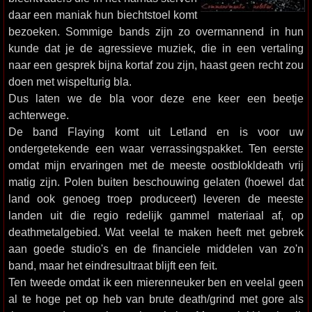
daar een maniak hun biechtstoel komt
bezoeken. Sommige bands zijn zo overmannend in hun
kunde dat je de agressieve muziek, die in een vertaling
naar een gesprek bijna kortaf zou zijn, haast geen recht zou
doen met wispelturig bla.
Dus laten we de bla voor deze ene keer een beetje
achterwege.
De band Flaying komt uit Letland en is voor uw
ondergetekende een waar verrassingspakket. Ten eerste
omdat mijn ervaringen met de meeste oostblokldeath vrij
matig zijn. Polen buiten beschouwing gelaten (hoewel dat
land ook genoeg troep produceert) leveren de meeste
landen uit die regio redelijk gammel materiaal af, op
deathmetalgebied. Wat veelal te maken heeft met gebrek
aan goede studio's en de financiele middelen van zo'n
band, maar het eindresultraat blijft een feit.
Ten tweede omdat ik een mierenneuker ben en veelal geen
al te hoge pet op heb van brute death/grind met gore als