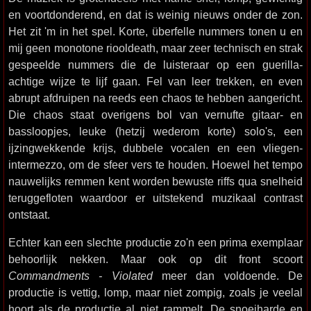
en voortdonderend, en dat is weinig nieuws onder de zon.
Het zit 'm in het spel. Korte, überfelle nummers tonen u en
mij geen monotone riooldeath, maar zeer technisch en strak
gespeelde nummers die de luisteraar op een guerilla-
achtige wijze te lijf gaan. Fel van leer trekken, en even
abrupt afdruipen na reeds een chaos te hebben aangericht.
Die chaos staat overigens bol van vernufte gitaar- en
bassloopjes, leuke (hetzij wederom korte) solo's, een
ijzingwekkende krijs, dubbele vocalen en een vliegen-
intermezzo, om de sfeer vers te houden. Hoewel het tempo
nauwelijks remmen kent worden bewuste riffs qua snelheid
teruggefloten waardoor er uitstekend muzikaal contrast
ontstaat.
Echter kan een slechte productie zo'n een prima exemplaar
behoorlijk nekken. Maar ook op dit front scoort
Commandments - Violated
meer dan voldoende. De
productie is vettig, lomp, maar niet zompig, zoals je veelal
hoort als de productie al niet rammelt. De snoeiharde en