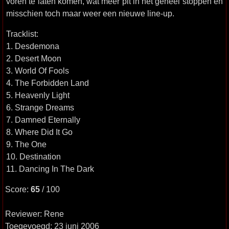
voren te laten komen, wat meer pit in het geheel stoppen en
misschien toch maar weer een nieuwe line-up.
Tracklist:
1. Desdemona
2. Desert Moon
3. World Of Fools
4. The Forbidden Land
5. Heavenly Light
6. Strange Dreams
7. Damned Eternally
8. Where Did It Go
9. The One
10. Destination
11. Dancing In The Dark
Score:
65
/ 100
Reviewer: Rene
Toegevoegd: 23 juni 2006