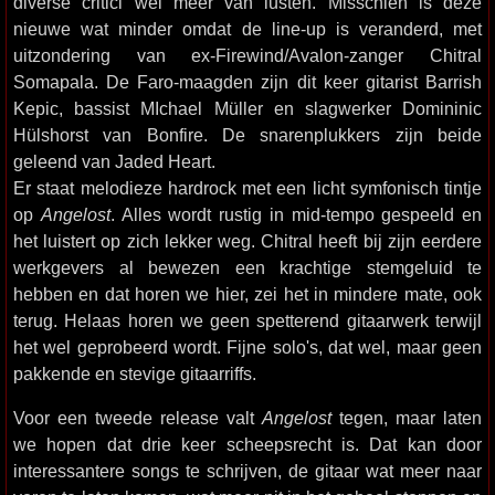
diverse critici wel meer van lusten. Misschien is deze
nieuwe wat minder omdat de line-up is veranderd, met
uitzondering van ex-Firewind/Avalon-zanger Chitral
Somapala. De Faro-maagden zijn dit keer gitarist Barrish
Kepic, bassist MIchael Müller en slagwerker Domininic
Hülshorst van Bonfire. De snarenplukkers zijn beide
geleend van Jaded Heart.
Er staat melodieze hardrock met een licht symfonisch tintje
op
Angelost
. Alles wordt rustig in mid-tempo gespeeld en
het luistert op zich lekker weg. Chitral heeft bij zijn eerdere
werkgevers al bewezen een krachtige stemgeluid te
hebben en dat horen we hier, zei het in mindere mate, ook
terug. Helaas horen we geen spetterend gitaarwerk terwijl
het wel geprobeerd wordt. Fijne solo's, dat wel, maar geen
pakkende en stevige gitaarriffs.
Voor een tweede release valt
Angelost
tegen, maar laten
we hopen dat drie keer scheepsrecht is. Dat kan door
interessantere songs te schrijven, de gitaar wat meer naar