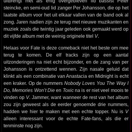
uitbrengt met als enig overgebleven lid bassist Peter
steincke, en semi-oud lid zanger Per Johansson, die op het
laatste album voor het uit elkaar vallen van de band ook al
zong. Jaren nadien zijn ze terug met nieuwe muzikanten en
muziek zoals die twintig jaar geleden ook gemaakt werd op
dit vijfde album met de weinig originele titel
V
.
Helaas voor Fate is deze comeback niet het beste om mee
terug te komen. De elf tracks zijn op een aantal
uitzonderingen na niet echt bijzonder, en de zang van per
Johansson is ontzettend wennen. Zijn nasale geluid dat
klinkt als een combinatie van Anastacia en Midnight is echt
een kraker. Op de nummers
Nobody Loves You The Way I
Do, Memories Won’t Die
en
Toxic
na is er niet veel moois te
vinden op
V
. Jammer, want wanneer de rest van het album
zou zijn geweest als de eerder genoemde drie nummers,
hadden we hier te maken met een echte topper. Nu is
V
alleen interessant voor de echte Fate-fans, als die er
tenminste nog zijn.