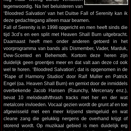
tegenwoordig. Na het beluisteren van
‘Bloodred Salvation’ van het Duitse Fall of Serenity kan ik
deze gedachtegang alleen maar beamen.
Fall of Serenity is in 1998 opgericht en men heeft sinds die
tijd 3cd’s en een split met Heaven Shall Burn uitgebracht.
Daarnaast heeft men onder anderen getoerd in het
voorprogramma van bands als Dismember, Vader, Marduk,
Dew-Scented en Behemoth. Kortom deze heren zijn
duidelijk geen groentjes meer en dat valt aan deze cd ook
wel te horen. ‘Bloodred Salvation’, dat is opgenomen in de
‘Rape of Harmony Studios’ door Ralf Muller en Patrick
Engel (oa. Heaven Shall Burn) en gemixt door de inmiddels
overbekende Jacob Hansen (Raunchy, Mercenary enz.),
bevat 10 melodeath/thrash tracks met her en der wat
metalcore invloeden. Vocaal gezien wordt de grunt af en toe
afgewisseld met een meer krijsend stemgeluid en wat
cleane zang die gelukkig nergens de overhand krijgt of
storend wordt. Op muzikaal gebied is men duidelijk erg