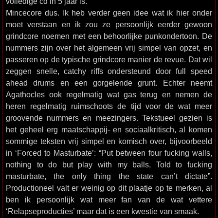
volledige cd in 5 jaar is.
Mincecore dus. Ik heb verder geen idee wat ik hier onder
moet verstaan en ik zou ze persoonlijk eerder gewoon
grindcore noemen met een behoorlijke punkondertoon. De
nummers zijn over het algemeen vrij simpel van opzet, en
passeren op de typische grindcore manier de revue. Dat wil
zeggen snelle, catchy riffs ondersteund door full speed
ahead drums en een gorgelende grunt. Echter neemt
Agathocles ook regelmatig wat gas terug en nemen de
heren regelmatig ruimschoots de tijd voor de wat meer
groovende nummers en meezingers. Tekstueel gezien is
het geheel erg maatschappij- en sociaalkritisch, al komen
sommige teksten vrij simpel en komisch over, bijvoorbeeld
in ‘Forced to Masturbate’: “Put between four fucking walls,
nothing to do but play with my balls, Told to fucking
masturbate, the only thing the state can’t dictate”.
Productioneel valt er weinig op dit plaatje op te merken, al
ben ik persoonlijk wat meer fan van de wat vettere
‘Relapseproducties’ maar dat is een kwestie van smaak.