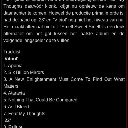
Thoughts daarvóór klonk, krijgt nu opnieuw de kans om
daar achter te komen. Hoewel de productie prima in orde is,
had de band op ‘23’ en ‘Vitriol’ nog niet het niveau van nu.
Het maakt allemaal niet uit. ‘Smell Sweet Smell’ is een leuk
alternatief om het gat tussen het laatste album en de
volgende langspeler op te vullen.
Tracklist:
'Vitriol'
1. Aponia
2. Six Billion Mirrors
3. A New Enlightenment Must Come To Find Out What
Matters
4. Ataraxia
5. Nothing That Could Be Compared
6. As I Bleed
7. Fear My Thoughts
'23'
8. Failure