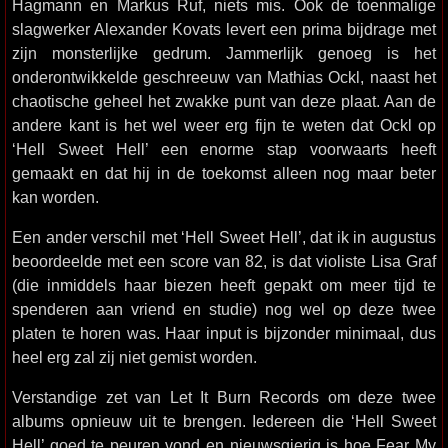
Hagmann en Markus Ruf, niets mis. Ook de toenmalige
slagwerker Alexander Kovats levert een prima bijdrage met
zijn monsterlijke gedrum. Jammerlijk genoeg is het
onderontwikkelde geschreeuw van Mathias Ockl, naast het
chaotische geheel het zwakke punt van deze plaat. Aan de
andere kant is het wel weer erg fijn te weten dat Ockl op
‘Hell Sweet Hell’ een enorme stap voorwaarts heeft
gemaakt en dat hij in de toekomst alleen nog maar beter
kan worden.
Een ander verschil met ‘Hell Sweet Hell’, dat ik in augustus
beoordeelde met een score van 82, is dat violiste Lisa Graf
(die inmiddels haar biezen heeft gepakt om meer tijd te
spenderen aan vriend en studie) nog wel op deze twee
platen te horen was. Haar input is bijzonder minimaal, dus
heel erg zal zij niet gemist worden.
Verstandige zet van Let It Burn Records om deze twee
albums opnieuw uit te brengen. Iedereen die ‘Hell Sweet
Hell’ goed te peuren vond en nieuwsgierig is hoe Fear My