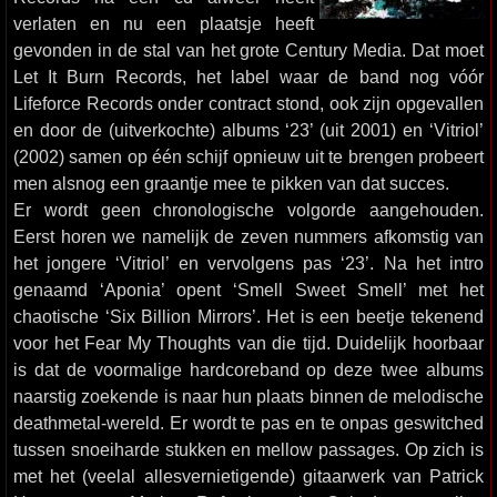
verlaten en nu een plaatsje heeft
gevonden in de stal van het grote Century Media. Dat moet
Let It Burn Records, het label waar de band nog vóór
Lifeforce Records onder contract stond, ook zijn opgevallen
en door de (uitverkochte) albums ‘23’ (uit 2001) en ‘Vitriol’
(2002) samen op één schijf opnieuw uit te brengen probeert
men alsnog een graantje mee te pikken van dat succes.
Er wordt geen chronologische volgorde aangehouden.
Eerst horen we namelijk de zeven nummers afkomstig van
het jongere ‘Vitriol’ en vervolgens pas ‘23’. Na het intro
genaamd ‘Aponia’ opent ‘Smell Sweet Smell’ met het
chaotische ‘Six Billion Mirrors’. Het is een beetje tekenend
voor het Fear My Thoughts van die tijd. Duidelijk hoorbaar
is dat de voormalige hardcoreband op deze twee albums
naarstig zoekende is naar hun plaats binnen de melodische
deathmetal-wereld. Er wordt te pas en te onpas geswitched
tussen snoeiharde stukken en mellow passages. Op zich is
met het (veelal allesvernietigende) gitaarwerk van Patrick