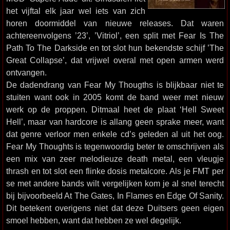
het vijftal elk jaar wel iets van zich
horen doormiddel van nieuwe releases. Dat waren
achtereenvolgens ’23’, ’Vitriol’, een split met Fear Is The
Path To The Darkside en tot slot hun bekendste schijf ’The
Great Collapse’, dat vrijwel overal met open armen werd
ontvangen.
De dadendrang van Fear My Thougths is blijkbaar niet te
stuiten want ook in 2005 komt de band weer met nieuw
werk op de proppen. Ditmaal heet de plaat ‘Hell Sweet
Hell’, maar van hardcore is allang geen sprake meer, want
dat genre verloor men enkele cd’s geleden al uit het oog.
Fear My Thoughts is tegenwoordig beter te omschrijven als
een mix van zeer melodieuze death metal, een vleugje
thrash en tot slot een flinke dosis metalcore. Als je FMT per
se met andere bands wilt vergelijken kom je al snel terecht
bij bijvoorbeeld At The Gates, In Flames en Edge Of Sanity.
Dit betekent overigens niet dat deze Duitsers geen eigen
smoel hebben, want dat hebben ze wel degelijk.