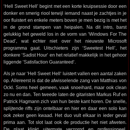
‘Hell Sweet Hell’ begint met een korte kruipsessie door een
donker en smerig riool terwijl iemand naast je zachtjes in je
oor fluistert en enkele meters boven je men bezig is met het
in de grond stampen van heipalen. Na dit intro, barst
gelukkig het geweld los in de vorm van ‘Windows For The
Dead’, wat echter niet over het nieuwste Microsoft
programma gaat. Uitschieters zijn ‘Sweetest Hell’, het
donkere ‘Sadist Hour‘ en het relatief makkelijk in het gehoor
liggende ‘Satisfaction Guaranteed‘.
Als je naar ‘Hell Sweet Hell‘ luistert vallen een aantal zaken
op. Allereerst is dat de afwisselende zang van Matthias von
Ockl. Soms heel gemeen, vaak snoeihard, maar ook clean
zo nu en dan. Ten tweede laten de gitaristen Markus Ruf en
Patrick Hagmann zich van hun beste kant horen. De snelle,
splijtende riffs zijn ontelbaar en hier en daar een solo kan
ook zeker geen kwaad. Het duo vult elkaar in ieder geval
prima aan. Tot slot laat ook de productie het niet afweten.
De plaat klinkt uitermate verzorgd en professioneel.