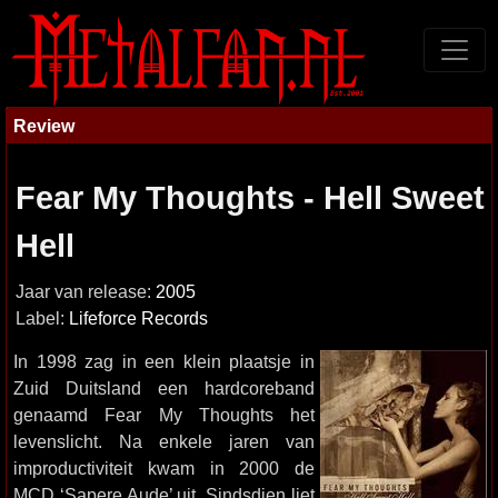
Review
Fear My Thoughts - Hell Sweet
Hell
Jaar van release:
2005
Label:
Lifeforce Records
In 1998 zag in een klein plaatsje in
Zuid Duitsland een hardcoreband
genaamd Fear My Thoughts het
levenslicht. Na enkele jaren van
improductiviteit kwam in 2000 de
MCD ‘Sapere Aude’ uit. Sindsdien liet