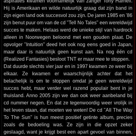
aspiraties kwamen voornamelijk van zanger Tony Harnell.
Hij is Amerikaan en wilde natuurlijk graag dat zijn band in
zijn eigen land ook succesvol zou zijn. De jaren 1985 en '86
zijn benut puur om van de cd "Tell No Tales" een wereldwijd
succes te maken. Helaas werd de unieke stijl van hardrock
alleen in Noorwegen beloond met een gouden plaat. De
opvolger "Intuition" deed het ook nog eens goed in Japan,
maar daar is natuurlijk geen kunst aan. Na nog één cd
(Realized Fantasies) besloot TNT er maar mee te stoppen.
Dat duurde slechts vier jaar en in 1997 kwamen ze weer bij
elkaar. Ze kwamen er waarschijnlijk achter dat het
belachelijk is om te stoppen omdat je geen wereldwijd
succes hebt, maar verder wel razend populair bent in je
thuisland. Anno 2005 zijn we dan ook weer aanbeland bij
cd nummer negen. En dat ze tegenwoordig weer vrolijk in
het leven staan, dat moeten we weten! De cd "All The Way
To The Sun" is hun meest positief getinte album, precies
zoals de bedoeling was. Ze zijn in die opzet zeker
geslaagd, want je krijgt best een apart gevoel van binnen,