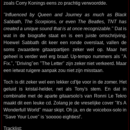
zoals Corry Konings eens zo prachtig verwoordde.
"Influenced by Queen and Journey as much as Black
Sabbath, The Scorpions, or even The Beatles, TNT has
created a unique sound that is at once recognizable."
Dat is
wat in de biografie staat en is een juiste omschrijving.
Hoewel Sabbath dit keer een ronde overslaat, vallen de
soms zwaardere gitaarpartijen zeker wel op. Maar het
geheel is verder wel erg braaf. Up-tempo nummers als "A
Fix.", "Driving"en "The Letter" zijn zeker niet verkeerd. Maar
een ietwat ruigere aanpak zou niet zijn misstaan.
Toch is dit zeker wel een lekker cd'tje voor in de zomer. Het
geluid is kristal-helder, net als Tony's stem. En dat in
combinatie met de aparte gitaarsolo's van Ronni Le Tekro
maakt dit een leuke cd. Zolang je de vreselijke cover "It's A
Wonderfull World" maar skipt. Oh ja, en de voicebox-solo in
"Save Your Love" is 'sooooo eighties!'.
Tracklist: