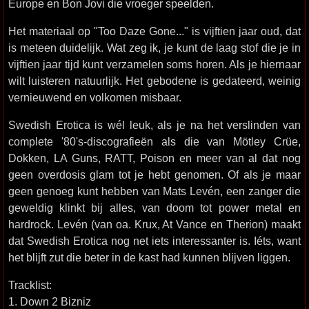
Europe en Bon Jovi die vroeger speelden.
Het materiaal op "Too Daze Gone..." is vijftien jaar oud, dat
is meteen duidelijk. Wat zeg ik, je kunt de laag stof die je in
vijftien jaar tijd kunt verzamelen soms horen. Als je hiernaar
wilt luisteren natuurlijk. Het gebodene is gedateerd, weinig
vernieuwend en volkomen misbaar.
Swedish Erotica is wél leuk, als je na het verslinden van
complete '80's-discografieën als die van Mötley Crüe,
Dokken, LA Guns, RATT, Poison en meer van al dat nog
geen overdosis glam tot je hebt genomen. Of als je maar
geen genoeg kunt hebben van Mats Levén, een zanger die
geweldig klinkt bij alles, van doom tot power metal en
hardrock. Levén (van oa. Krux, At Vance en Therion) maakt
dat Swedish Erotica nog net iets interessanter is. Iéts, want
het blijft zut die beter in de kast had kunnen blijven liggen.
Tracklist:
1. Down 2 Bizniz