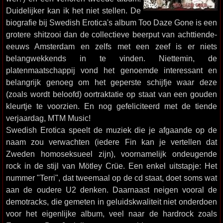
Duidelijker kan ik het niet stellen. De
biografie bij Swedish Erotica's album Too Daze Gone is een
grotere shitzooi dan de collectieve beerput van achttiende-
eeuws Amsterdam en zelfs met een zeef is er niets
belangwekkends in te vinden. Niettemin, de
platenmaatschappij vond het genoemde interessant en
belangrijk genoeg om het geperste schijfje waar deze
(zoals wordt beloofd) oortraktatie op staat van een gouden
kleurtje te voorzien. En nog gefeliciteerd met de tiende
verjaardag, MTM Music!
Swedish Erotica speelt de muziek die je afgaande op de
naam zou verwachten (iedere Fin kan je vertellen dat
Zweden homoseksueel zijn), voornamelijk ondeugende
rock in de stijl van Mötley Crüe. Een enkel uitstapje: Het
nummer "Terri", dat tweemaal op de cd staat, doet soms wat
aan de oudere U2 denken. Daarnaast neigen vooral de
demotracks, die gemeten in geluidskwaliteit niet onderdoen
voor het eigenlijke album, veel naar de hardrock zoals