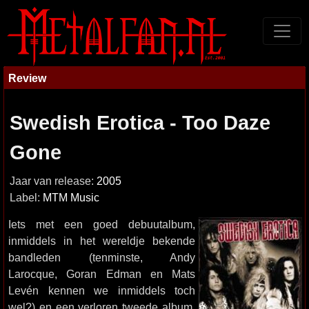
Review
Swedish Erotica - Too Daze
Gone
Jaar van release:
2005
Label:
MTM Music
Iets met een goed debuutalbum,
inmiddels in het wereldje bekende
bandleden (tenminste, Andy
Larocque, Goran Edman en Mats
Levén kennen we inmiddels toch
wel?) en een verloren tweede album.