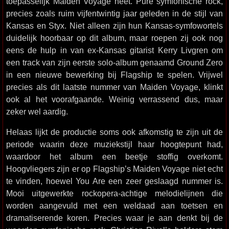
toepasselijk Maiden Voyage heet. Pure symfonische rock,
precies zoals ruim vijfentwintig jaar geleden in de stijl van
Kansas en Styx. Niet alleen zijn hun Kansas-symfowortels
duidelijk hoorbaar op dit album, maar roepen zij ook nog
eens de hulp in van ex-Kansas gitarist Kerry Livgren om
een track van zijn eerste solo-album genaamd Ground Zero
in een nieuwe bewerking bij Flagship te spelen. Vrijwel
precies als dit laatste nummer van Maiden Voyage, klinkt
ook al het voorafgaande. Weinig verrassend dus, maar
zeker wel aardig.
Helaas lijkt de productie soms ook afkomstig te zijn uit de
periode waarin deze muziekstijl haar hoogtepunt had,
waardoor het album een beetje stoffig overkomt.
Hoogvliegers zijn er op Flagship’s Maiden Voyage niet echt
te vinden, hoewel You Are een zeer geslaagd nummer is.
Mooi uitgewerkte rockopera-achtige melodielijnen die
worden aangevuld met een weldaad aan toetsen en
dramatiserende koren. Precies waar je aan denkt bij de