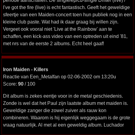
periode aanschaffen. De single/ep/cd-single Drifter (live) /
I've got the fire (live) is echt fantastisch. Geeft het geweldige
sfeertje van een Maiden-concert toen hun publiek nog in een
kleine club paste. Wat had ik daar graag bij willen zijn.
Vergeet ook vooral niet 'Live at the Rainbow' aan te
schaffen, een kick-ass video van een optreden uit eind '81,
met nrs van de eerste 2 albums. Echt heel gaaf!
Iron Maiden - Killers
Reactie van Een_Metalfan op 02-06-2002 om 13:20u
Score:
90
/ 100
Dit album is zekes eentje voor in de metal geschiedenis.
Zonde is wel dat het Paul zijn laatste album met maiden is.
Geweldige zanger die zowel zuiver als rauw kon
combineren. Waarom is hij eigenlijk weggegaam is de grote
vraag natuurlijk. Al met al een geweldig album. Luchador