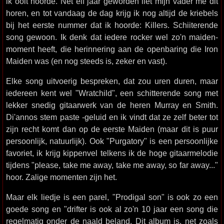
ik ooit hoorde. Net elf jaar geworden liet mijn vader me dit
horen, en tot vandaag de dag krijg ik nog altijd de kriebels
bij het eerste nummer dat ik hoorde: Killers. Schiiterende
song gewoon. Ik denk dat iedere rocker wel zo'n maiden-
moment heeft, die herinnering aan de openbaring die Iron
Maiden was (en nog steeds is, zeker en vast).
Elke song uitvoerig bespreken, dat zou uren duren, maar
iedereen kent wel "Wratchild", een schitterende song met
lekker snedig gitaarwerk van de heren Murray en Smith.
Di'annos stem paste -geluid en ik vindt dat ze zelf beter tot
zijn recht komt dan op de eerste Maiden (maar dit is puur
persoonlijk, natuurlijk). Ook "Purgatory" is een persoonlijke
favoriet, ik krijg kippenvel telkens ik de hoge gitaarmelodie
tijdens "please, take me away, take me away, so far away..."
hoor. Zalige momenten zijn het.
Maar elk liedje is een parel, "Prodigal son" is ook zo een
goede song en "drifter is ook al zo'n 10 jaar een song die
regelmatig onder de naald beland. Dit album is, net zoals