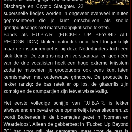
Discharge en Cryptic Slaughter. 22
supersnelle liedjes worden in ongeveer evenveel minuten
gepresenteerd die je kunt omschrijven als snelle
grindpunksongs met maatschappijkritische teksten.
Bands als F.U.B.A.R. (FUCKED UP BEYOND ALL
RECOGNITION) klinken natuurlijk nooit heel toegankelijk
maar de instapdrempel is bij deze Nederlanders toch een
stuk kleiner. De zang is nog vrij verstaanbaar en geen één
van de drie vocalisten heeft een hoge extreme krijsstem
zodat je misschien je grootouders ook eens kunt laten
kennismaken met ouderwetse grindcore. De productie is
lekker ranzig; de bas ratelt er op los, de gitaarriffs zijn
zompig en de drumpartijen zijn ietwat wisselvallig.
Het eerste volledige schijfje van F.U.B.A.R. is lekker
afwisselend en bevat enkele opmerkelijk levensliederen, zo
wordt Balkenede in de bloemetjes gezet in ‘Normen en
Waardeloos’. Alleen de gabberbeat in ‘Fucked Up Beyond
7C’ had voor mij niet gemoeten, maar voor de rest is