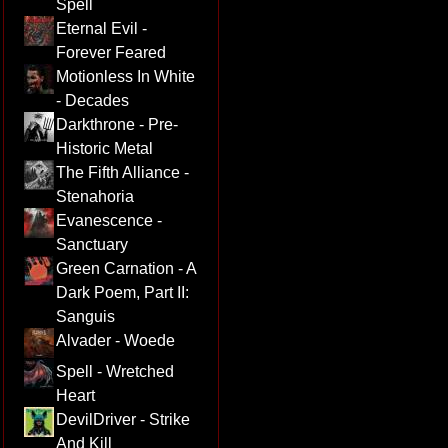
Spell
Eternal Evil -
Forever Feared
Motionless In White
- Decades
Darkthrone - Pre-
Historic Metal
The Fifth Alliance -
Stenahoria
Evanescence -
Sanctuary
Green Carnation - A
Dark Poem, Part II:
Sanguis
Alvader - Woede
Spell - Wretched
Heart
DevilDriver - Strike
And Kill