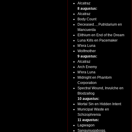
Alcatraz
8 augustus:
Alcatraz
Body Count
Deceased..., Putridarium en
Mancuerda
Elithium en End of the Dream
Luna Kills en Pacemaker
M'era Luna
Wolfmother
9 augustus:
Alcatraz
Arch Enemy
M'era Luna
Midnight en Phantom
Corporation
Spectral Wound, Invulche en
Blodzallog
10 augustus:
Mortal Sin en Hidden Intent
Municipal Waste en
Schizophrenia
11 augustus:
Lagwagon
Sanguisugabogg,