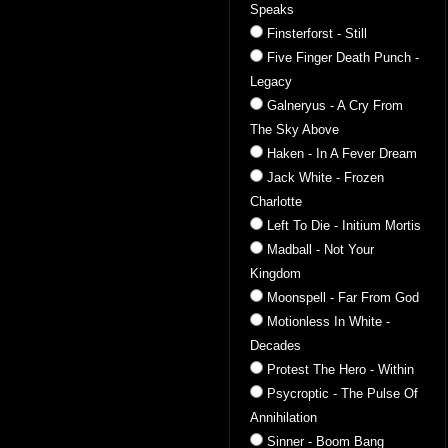
Speaks
Finsterforst - Still
Five Finger Death Punch -
Legacy
Galneryus - A Cry From
The Sky Above
Haken - In A Fever Dream
Jack White - Frozen
Charlotte
Left To Die - Initium Mortis
Madball - Not Your
Kingdom
Moonspell - Far From God
Motionless In White -
Decades
Protest The Hero - Within
Psycroptic - The Pulse Of
Annihilation
Sinner - Boom Bang