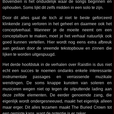
Bovendien is het onduidelijk waar de songs beginnen en
ophouden. Soms lijkt dit zelfs midden in een solo te zijn.
Door dit alles gaat de toch al niet te beste geforceerd
klinkende zang verloren in het geheel en daarmee ook het
conceptverhaal. Wanneer je de moeite neemt om een
conceptalbum te maken, moet je het verhaal natuurlijk ook
goed kunnen vertellen. Hier wordt nog eens extra afbreuk
aan gedaan door de vreemde tekstopbouw en zinnen die
lijken te worden uitgespuugd.
Het derde hoofdstuk in de verhalen over Raistlin is dus niet
echt een succes te noemen ondanks enkele interessante
instrumentale passages en verrassende muzikale
wendingen. De soms knappe kunsten van soleren en
musiceren wegen niet op tegen de uitputtende lading aan
deze zelfde elementen. De eerder genoemde zang, die
eigenlijk wordt ondergesneeuwd, maakt het eigenlijk alleen
maar erger. Dit alles tezamen maakt The Buried Crown tot
een gemiste kans, want de potentie is er zeker.