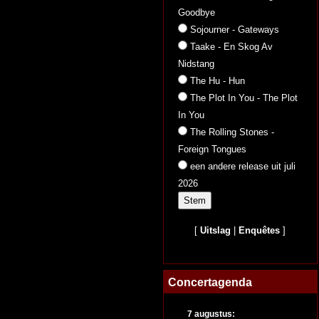
Goodbye
Sojourner - Gateways
Taake - En Skog Av
Nidstang
The Hu - Hun
The Plot In You - The Plot
In You
The Rolling Stones -
Foreign Tongues
een andere release uit juli
2026
[
Uitslag
|
Enquêtes
]
Concertagenda
7 augustus: