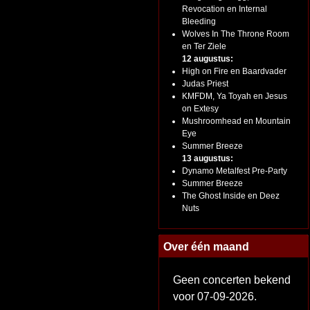
Revocation en Internal
Bleeding
Wolves In The Throne Room
en Ter Ziele
12 augustus:
High on Fire en Baardvader
Judas Priest
KMFDM, Ya Toyah en Jesus
on Extesy
Mushroomhead en Mountain
Eye
Summer Breeze
13 augustus:
Dynamo Metalfest Pre-Party
Summer Breeze
The Ghost Inside en Deez
Nuts
Over één maand
Geen concerten bekend
voor 07-09-2026.