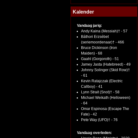
Kalender
Vandaag jarig:
Andy Kaina (Messiah)† - 57
Báthori Erzsébet
(seriemoordenaar)† - 466
Bruce Dickinson (Iron
Maiden) - 68
Gaahl (Gorgoroth) - 51
Jamey Jasta (Hatebreed) - 49
Johnny Solinger (Skid Row)†
- 61
Kevin Ratajczak (Electric
Callboy) - 41
Lynn Strait (Snot)† - 58
Michael Weikath (Helloween)
- 64
Omar Espinosa (Escape The
Fate) - 42
Pete Way (UFO)† - 76
Vandaag overleden: