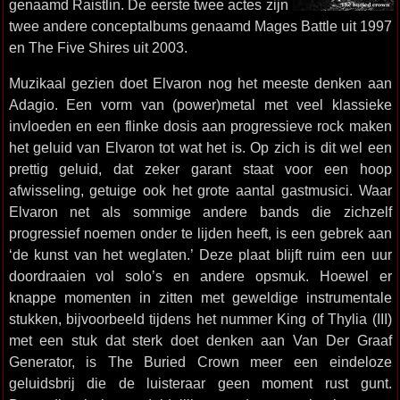
genaamd Raistlin. De eerste twee actes zijn
twee andere conceptalbums genaamd Mages Battle uit 1997
en The Five Shires uit 2003.
Muzikaal gezien doet Elvaron nog het meeste denken aan
Adagio. Een vorm van (power)metal met veel klassieke
invloeden en een flinke dosis aan progressieve rock maken
het geluid van Elvaron tot wat het is. Op zich is dit wel een
prettig geluid, dat zeker garant staat voor een hoop
afwisseling, getuige ook het grote aantal gastmusici. Waar
Elvaron net als sommige andere bands die zichzelf
progressief noemen onder te lijden heeft, is een gebrek aan
‘de kunst van het weglaten.’ Deze plaat blijft ruim een uur
doordraaien vol solo’s en andere opsmuk. Hoewel er
knappe momenten in zitten met geweldige instrumentale
stukken, bijvoorbeeld tijdens het nummer King of Thylia (III)
met een stuk dat sterk doet denken aan Van Der Graaf
Generator, is The Buried Crown meer een eindeloze
geluidsbrij die de luisteraar geen moment rust gunt.