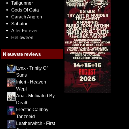
Tailgunner
Gods Of Gaia
Carach Angren
Sabaton
After Forever
Helloween
Nieuwste reviews
Lynx - Trinity Of
Suns
Inferi - Heaven
Wept
Ana - Motivated By
Death
Electric Callboy -
Tanzneid
Leatherwitch - First