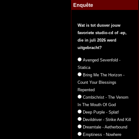
Enquête
Wat is tot dusver jouw
favoriete studio-cd of -ep,
die in juli 2026 werd
uitgebracht?
Avenged Sevenfold -
Statica
Bring Me The Horizon -
Count Your Blessings
Repented
Combichrist - The Venom
In The Mouth Of God
Deep Purple - Splat!
Devildriver - Strike And Kill
Dreamtale - Aetherbound
Emptiness - Nowhere