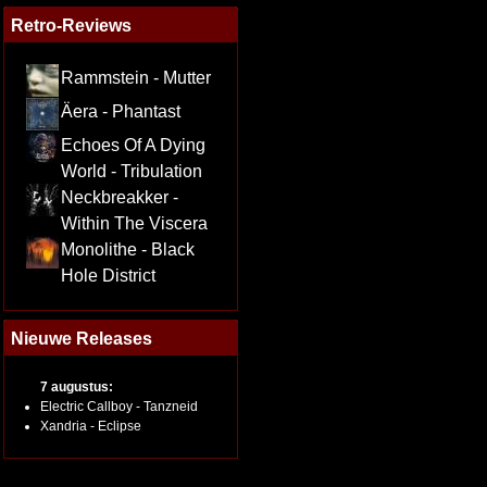
Retro-Reviews
Rammstein - Mutter
Äera - Phantast
Echoes Of A Dying
World - Tribulation
Neckbreakker -
Within The Viscera
Monolithe - Black
Hole District
Nieuwe Releases
7 augustus:
Electric Callboy - Tanzneid
Xandria - Eclipse