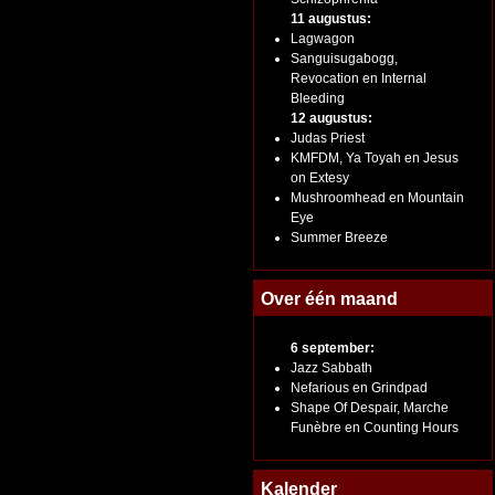
11 augustus:
Lagwagon
Sanguisugabogg,
Revocation en Internal
Bleeding
12 augustus:
Judas Priest
KMFDM, Ya Toyah en Jesus
on Extesy
Mushroomhead en Mountain
Eye
Summer Breeze
Over één maand
6 september:
Jazz Sabbath
Nefarious en Grindpad
Shape Of Despair, Marche
Funèbre en Counting Hours
Kalender