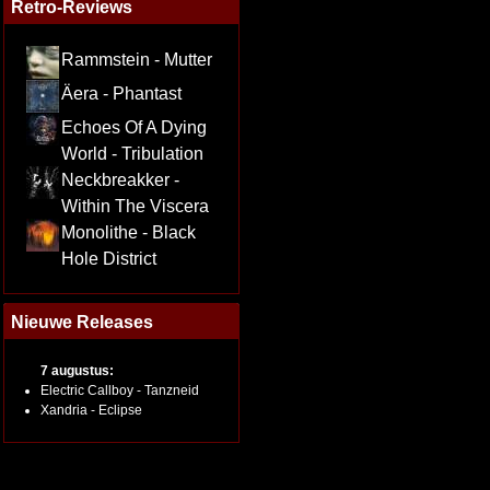
Retro-Reviews
Rammstein - Mutter
Äera - Phantast
Echoes Of A Dying
World - Tribulation
Neckbreakker -
Within The Viscera
Monolithe - Black
Hole District
Nieuwe Releases
7 augustus:
Electric Callboy - Tanzneid
Xandria - Eclipse