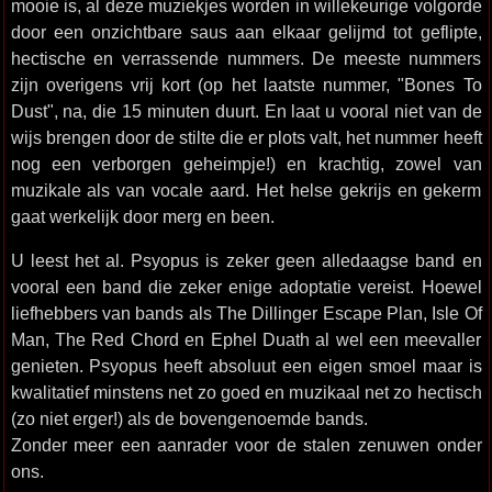
mooie is, al deze muziekjes worden in willekeurige volgorde
door een onzichtbare saus aan elkaar gelijmd tot geflipte,
hectische en verrassende nummers. De meeste nummers
zijn overigens vrij kort (op het laatste nummer, "Bones To
Dust", na, die 15 minuten duurt. En laat u vooral niet van de
wijs brengen door de stilte die er plots valt, het nummer heeft
nog een verborgen geheimpje!) en krachtig, zowel van
muzikale als van vocale aard. Het helse gekrijs en gekerm
gaat werkelijk door merg en been.
U leest het al. Psyopus is zeker geen alledaagse band en
vooral een band die zeker enige adoptatie vereist. Hoewel
liefhebbers van bands als The Dillinger Escape Plan, Isle Of
Man, The Red Chord en Ephel Duath al wel een meevaller
genieten. Psyopus heeft absoluut een eigen smoel maar is
kwalitatief minstens net zo goed en muzikaal net zo hectisch
(zo niet erger!) als de bovengenoemde bands.
Zonder meer een aanrader voor de stalen zenuwen onder
ons.