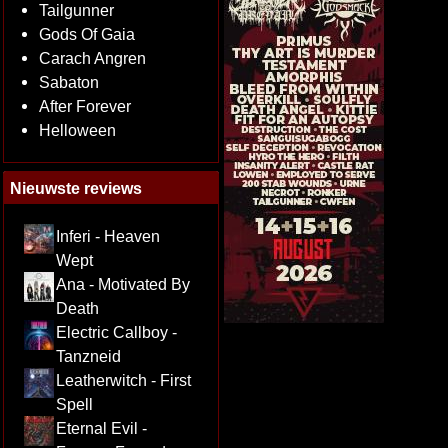
Tailgunner
Gods Of Gaia
Carach Angren
Sabaton
After Forever
Helloween
Nieuwste reviews
Inferi - Heaven
Wept
Ana - Motivated By
Death
Electric Callboy -
Tanzneid
Leatherwitch - First
Spell
Eternal Evil -