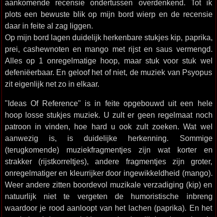
aankomende recensie ondertussen overdenkend. Tot ik
plots een bewuste blik op mijn bord wierp en de recensie
daar in feite al zag liggen.
Op mijn bord lagen duidelijk herkenbare stukjes kip, paprika,
prei, cashewnoten en mango met rijst en saus vermengd.
Alles op 1 onregelmatige hoop, maar stuk voor stuk wel
defeniëerbaar. En geloof het of niet, de muziek van Psyopus
zit eigenlijk net zo in elkaar.
"Ideas Of Reference" is in feite opgebouwd uit een hele
hoop losse stukjes muziek. U zult er geen regelmaat noch
patroon in vinden, hoe hard u ook zult zoeken. Wat wel
aanwezig is, is duidelijke herkenning. Sommige
(terugkomende) muziekfragmentjes zijn wat korter en
strakker (rijstkorreltjes), andere fragmentjes zijn groter,
onregelmatiger en kleurrijker door ingewikkeldheid (mango).
Weer andere zitten boordevol muzikale verzadiging (kip) en
natuurlijk niet te vergeten de humoristische inbreng
waardoor je rood aanloopt van het lachen (paprika). En het