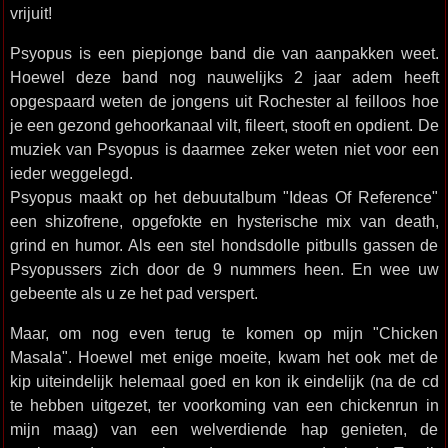
vrijuit!
Psyopus is een piepjonge band die van aanpakken weet.
Hoewel deze band nog nauwelijks 2 jaar adem heeft
opgespaard weten de jongens uit Rochester al feilloos hoe
je een gezond gehoorkanaal vilt, fileert, stooft en opdient. De
muziek van Psyopus is daarmee zeker weten niet voor een
ieder weggelegd.
Psyopus maakt op het debuutalbum "Ideas Of Reference"
een shizofrene, opgefokte en hysterische mix van death,
grind en humor. Als een stel hondsdolle pitbulls gassen de
Psyopussers zich door de 9 nummers heen. En wee uw
gebeente als u ze het pad verspert.
Maar, om nog even terug te komen op mijn "Chicken
Masala". Hoewel met enige moeite, kwam het ook met de
kip uiteindelijk helemaal goed en kon ik eindelijk (na de cd
te hebben uitgezet, ter voorkoming van een chickenrun in
mijn maag) van een welverdiende hap genieten, de