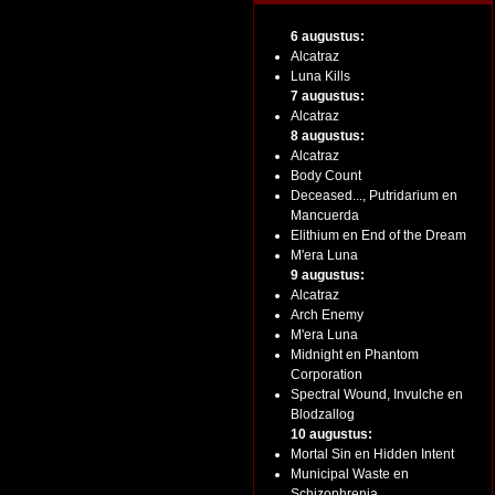
6 augustus:
Alcatraz
Luna Kills
7 augustus:
Alcatraz
8 augustus:
Alcatraz
Body Count
Deceased..., Putridarium en
Mancuerda
Elithium en End of the Dream
M'era Luna
9 augustus:
Alcatraz
Arch Enemy
M'era Luna
Midnight en Phantom
Corporation
Spectral Wound, Invulche en
Blodzallog
10 augustus:
Mortal Sin en Hidden Intent
Municipal Waste en
Schizophrenia