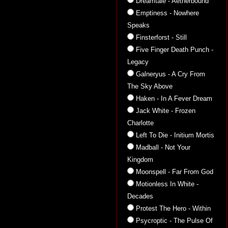
Dreamtale - Aetherbound
Emptiness - Nowhere
Speaks
Finsterforst - Still
Five Finger Death Punch -
Legacy
Galneryus - A Cry From
The Sky Above
Haken - In A Fever Dream
Jack White - Frozen
Charlotte
Left To Die - Initium Mortis
Madball - Not Your
Kingdom
Moonspell - Far From God
Motionless In White -
Decades
Protest The Hero - Within
Psycroptic - The Pulse Of