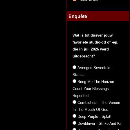
Enquête
Wat is tot dusver jouw
favoriete studio-cd of -ep,
die in juli 2026 werd
uitgebracht?
Avenged Sevenfold -
Statica
Bring Me The Horizon -
Count Your Blessings
Repented
Combichrist - The Venom
In The Mouth Of God
Deep Purple - Splat!
Devildriver - Strike And Kill