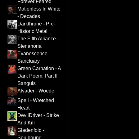
Forever Feared
Motionless In White
- Decades
Darkthrone - Pre-
Historic Metal
The Fifth Alliance -
Stenahoria
Evanescence -
Sanctuary
Green Carnation - A
Dark Poem, Part II:
Sanguis
Alvader - Woede
Spell - Wretched
Heart
DevilDriver - Strike
And Kill
Gladenfold -
Soulbound