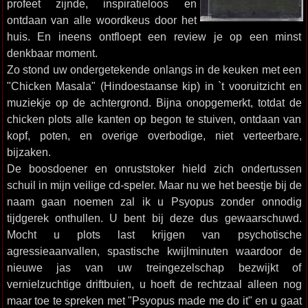
profeet zijnde, inspiratieloos en
ontdaan van alle woordkeus door het
huis. En ineens ontfloept een review je op een minst
denkbaar moment.
Zo stond uw ondergetekende onlangs in de keuken met een
"Chicken Masala" (Hindoestaanse kip) in `t vooruitzicht en
muziekje op de achtergrond. Bijna onopgemerkt, totdat de
chicken plots alle kanten op begon te stuiven, ontdaan van
kopf, poten, en overige overbodige, niet verteerbare,
bijzaken.
De boosdoener en onruststoker hield zich ondertussen
schuil in mijn veilige cd-speler. Maar nu we het beestje bij de
naam gaan noemen zal ik u Psyopus zonder onnodig
tijdgerek onthullen. U bent bij deze dus gewaarschuwd.
Mocht u plots last krijgen van psychotische
agressieaanvallen, spastische kwijlminuten waardoor de
nieuwe jas van uw treingezelschap bezwijkt of
vernielzuchtige driftbuien, u hoeft de rechtzaal alleen nog
maar toe te spreken met "Psyopus made me do it" en u gaat