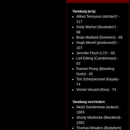
Vandaag jarig:
Alfred Tennyson (dichter)† -
217
Andy Warhol (illustrator)† -
98
Brian Maillard (Dominici) - 48
Hugh Mendl (producent)† -
107
Jennifer Finch (L7)† - 60
Leif Edling (Candlemass) -
63
Ramon Ploeg (Bleeding
Gods) - 45
Ton Scherpenzeel (Kayak) -
74
Vinnie Vincent (Kiss) - 74
Vandaag overleden:
Aksel Sandemose (auteur) -
1965
Shorty Medlocke (Blackfoot) -
1982
Thomas Wouters (Bodyfarm)