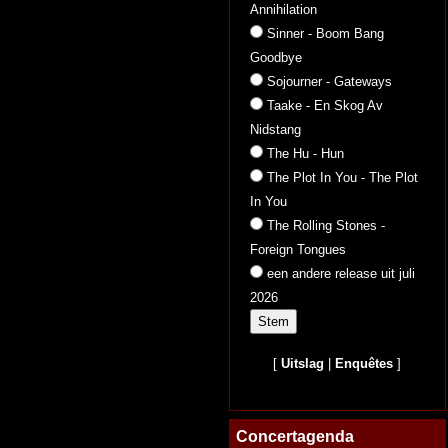
Annihilation
Sinner - Boom Bang
Goodbye
Sojourner - Gateways
Taake - En Skog Av
Nidstang
The Hu - Hun
The Plot In You - The Plot
In You
The Rolling Stones -
Foreign Tongues
een andere release uit juli
2026
[
Uitslag
|
Enquêtes
]
Concertagenda