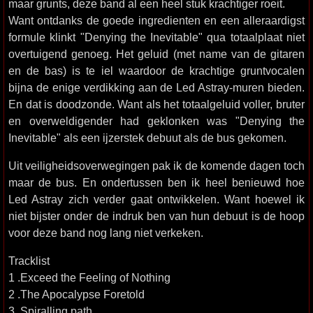
maar grunts, deze band al een heel stuk krachtiger roeit.
Want ontdanks de goede ingredienten en een alleraardigst
formule klinkt "Denying the Inevitable" qua totaalplaat niet
overtuigend genoeg. Het geluid (met name van de gitaren
en de bas) is te iel waardoor de krachtige gruntvocalen
bijna de enige verdikking aan de Led Astray-muren bieden.
En dat is doodzonde. Want als het totaalgeluid voller, bruter
en overweldigender had geklonken was "Denying the
Inevitable" als een ijzerstek debuut als de bus gekomen.
Uit veiligheidsoverwegingen pak ik de komende dagen toch
maar de bus. En ondertussen ben ik heel benieuwd hoe
Led Astray zich verder gaat ontwikkelen. Want hoewel ik
niet bijster onder de indruk ben van hun debuut is de hoop
voor deze band nog lang niet verkeken.
Tracklist
1 .Exceed the Feeling of Nothing
2 .The Apocalypse Foretold
3 .Spiralling path