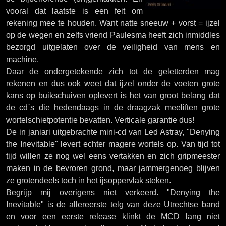
vooral dat laatste is een feit om
rekening mee te houden. Want natte sneeuw + vorst = ijzel
op de wegen en zelfs vriend Paulesma heeft zich inmiddles
bezorgd uitgelaten over de veiligheid van mens en
machine.
Daar de ondergetekende zich tot de geletterden mag
rekenen en dus ook weet dat ijzel onder de voeten grote
kans op buikschuiven oplevert is het van groot belang dat
de cd`s die hedendaags in de draagzak meeliften grote
wortelschietpotentie bevatten. Verticale garantie dus!
De in janiari uitgebrachte mini-cd van Led Astray, "Denying
the Inevitable" levert echter magere wortels op. Van tijd tot
tijd willen ze nog wel eens vertakken en zich gripmeester
maken in de bevroren grond, maar jammergenoeg blijven
ze grotendeels toch in het ijsoppervlak steken.
Begrijp mij overigens niet verkeerd. "Denying the
Inevitable" is de allereerste telg van deze Utrechtse band
en voor een eerste release klinkt de MCD lang niet