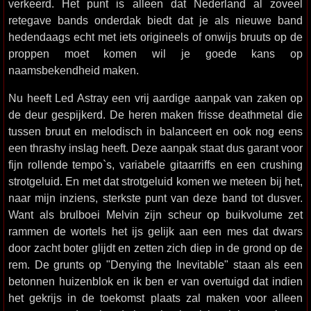
verkeerd. Het punt is alleen dat Nederland al zoveel
retegave bands onderdak biedt dat je als nieuwe band
hedendaags echt met iets origineels of onwijs bruuts op de
proppen moet komen wil je goede kans op
naamsbekendheid maken.
Nu heeft Led Astray een vrij aardige aanpak van zaken op
de deur gespijkerd. De heren maken frisse deathmetal die
tussen bruut en melodisch in balanceert en ook nog eens
een thrashy inslag heeft. Deze aanpak staat dus garant voor
fijn rollende tempo`s, variabele gitaarriffs en een crushing
strotgeluid. En met dat strotgeluid komen we meteen bij het,
naar mijn inziens, sterkste punt van deze band tot dusver.
Want als brulboei Melvin zijn scheur op buikvolume zet
rammen de wortels het ijs gelijk aan een mes dat dwars
door zacht boter glijdt en zetten zich diep in de grond op de
rem. De grunts op "Denying the Inevitable" staan als een
betonnen huizenblok en ik ben er van overtuigd dat indien
het gekrijs in de toekomst plaats zal maken voor alleen