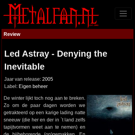
Review
Led Astray - Denying the
Inevitable
Jaar van release:
2005
Label:
Eigen beheer
De winter lijkt toch nog aan te breken.
Zo om de paar dagen worden we
getrakteerd op een karige lading natte
sneeuw (die her en der in `t land zelfs
tapijtvormen weet aan te nemen) en
de bijbehorende (on)gemakken. En