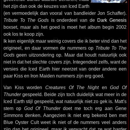
het zijn dan ook de keuzes van Iced Earth
(en vermoedelijk dan vooral van bandleider Jon Schaffer).
Tribute To The Gods
is onderdeel van de
Dark Genesis
boxset, maar als het goed is moet het album begin 2002
ook los te koop zijn.
Ik ken eigenlijk maar weinig covers die ik beter vind dan het
origineel, en daar vormen de nummers op
Tribute To The
Gods
geen uitzondering op. Maar dat houdt natuurlijk ook
niet in dat het slechte covers zijn. Integendeel zelfs, want de
versies die Iced Earth hier neerzet van onder andere een
paar Kiss en Iron Maiden nummers zijn erg goed.
Van Kiss worden
Creatures Of The Night
en
God Of
Thunder
gespeeld. Beide zijn toch duidelijk wat meer in de
Iced Earth stijl gespeeld, wat natuurlijk niet zo gek is. Matt's
stem op
God Of Thunder
doet me toch erg aan Gene
Simmons denken. Aangezien ik niet erg bekend ben met
Blue Oyster Cult weet ik niet of de nummers veel anders
zijn dan het origineel, maar ik verwacht dat ze wat harder