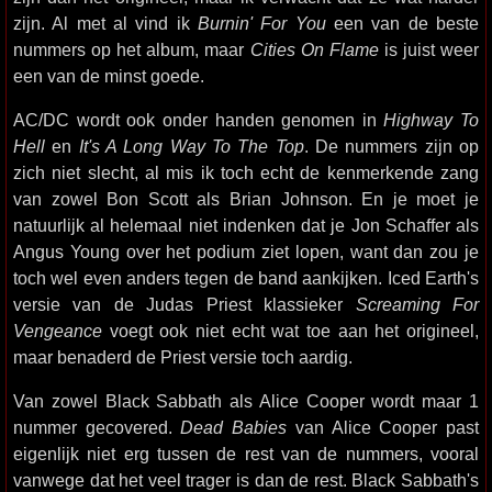
zijn. Al met al vind ik
Burnin' For You
een van de beste
nummers op het album, maar
Cities On Flame
is juist weer
een van de minst goede.
AC/DC wordt ook onder handen genomen in
Highway To
Hell
en
It's A Long Way To The Top
. De nummers zijn op
zich niet slecht, al mis ik toch echt de kenmerkende zang
van zowel Bon Scott als Brian Johnson. En je moet je
natuurlijk al helemaal niet indenken dat je Jon Schaffer als
Angus Young over het podium ziet lopen, want dan zou je
toch wel even anders tegen de band aankijken. Iced Earth's
versie van de Judas Priest klassieker
Screaming For
Vengeance
voegt ook niet echt wat toe aan het origineel,
maar benaderd de Priest versie toch aardig.
Van zowel Black Sabbath als Alice Cooper wordt maar 1
nummer gecovered.
Dead Babies
van Alice Cooper past
eigenlijk niet erg tussen de rest van de nummers, vooral
vanwege dat het veel trager is dan de rest. Black Sabbath's