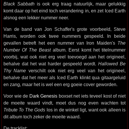
Black Sabbath
is ook erg traag natuurlijk, maar gelukkig
komt daar op het eind toch verandering in, en zet Iced Earth
alsnog een lekker nummer neer.
Van de band van Jon Schaffer's grote voorbeeld, Steve
Harris, worden ook twee nummers gespeeld. In beide
gevallen betreft het een nummer van Iron Maiden's
The
Number Of The Beast
album. Eerst komt het titelnummer
voorbij, wat ook niet erg veel toevoegd aan het origineel,
behalve dat het wat harder gespeeld wordt.
Hallowed Be
Thy Name
verschilt ook niet erg veel van het origineel,
behalve dat het meer als Iced Earth klinkt qua gitaargeluid
en zang, maar het is wel een erg goeie cover geworden.
Voor wie de
Dark Genesis
boxset net iets teveel kost of niet
de moeite waard vindt, moet dus nog even wachten tot
Tribute To The Gods
los in de winkel ligt, want ook alleen is
dit album toch zeker de moeite waard.
De tracklist: