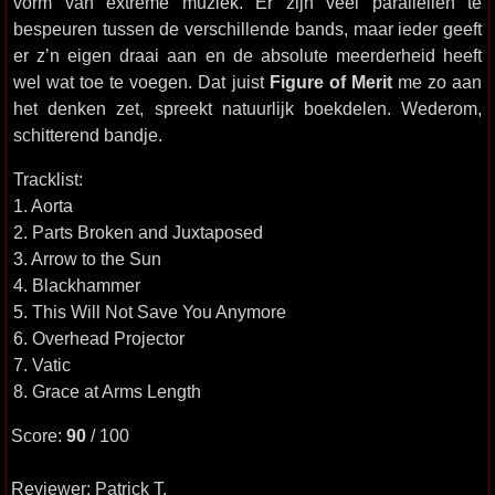
vorm van extreme muziek. Er zijn veel parallellen te
bespeuren tussen de verschillende bands, maar ieder geeft
er z’n eigen draai aan en de absolute meerderheid heeft
wel wat toe te voegen. Dat juist
Figure of Merit
me zo aan
het denken zet, spreekt natuurlijk boekdelen. Wederom,
schitterend bandje.
Tracklist:
1. Aorta
2. Parts Broken and Juxtaposed
3. Arrow to the Sun
4. Blackhammer
5. This Will Not Save You Anymore
6. Overhead Projector
7. Vatic
8. Grace at Arms Length
Score:
90
/ 100
Reviewer: Patrick T.