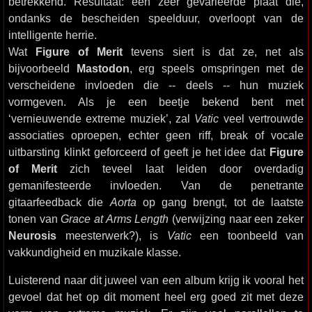
betrekkend. Resultaat: een zeer gevarieerde plaat die,
ondanks de bescheiden speelduur, overloopt van de
intelligente herrie.
Wat
Figure of Merit
tevens siert is dat ze, net als
bijvoorbeeld
Mastodon
, erg speels omspringen met de
verscheidene invloeden die -- deels -- hun muziek
vormgeven. Als je een beetje bekend bent met
‘vernieuwende extreme muziek’, zal
Vatic
veel vertrouwde
associaties oproepen, echter geen riff, break of vocale
uitbarsting klinkt geforceerd of geeft je het idee dat
Figure
of Merit
zich teveel laat leiden door overdadig
gemanifesteerde invloeden. Van de penetrante
gitaarfeedback die
Aorta
op gang brengt, tot de laatste
tonen van
Grace at Arms Length
(verwijzing naar een zeker
Neurosis
meesterwerk?), is
Vatic
een toonbeeld van
vakkundigheid en muzikale klasse.
Luisterend naar dit juweel van een album krijg ik vooral het
gevoel dat het op dit moment heel erg goed zit met deze