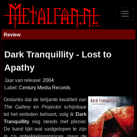
Review
Dark Tranquillity - Lost to
Apathy
Jaar van release:
2004
Label:
Century Media Records
Ondanks dat de briljante kwaliteit van
The Gallery
en
Projector
schijnbaar
tot het verleden behoort, volg ik
Dark
Tranquillity
nog steeds met plezier.
De band lijkt wat vastgelopen te zijn
in z'n ontwikkelingsproces, maar de