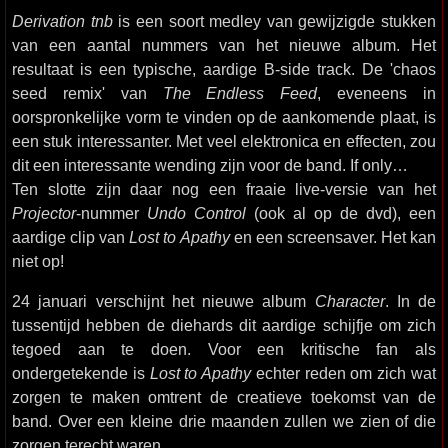
Derivation tnb
is een soort medley van gewijzigde stukken
van een aantal nummers van het nieuwe album. Het
resultaat is een typische, aardige B-side track. De 'chaos
seed remix' van
The Endless Feed
, eveneens in
oorspronkelijke vorm te vinden op de aankomende plaat, is
een stuk interessanter. Met veel elektronica en effecten, zou
dit een interessante wending zijn voor de band. If only…
Ten slotte zijn daar nog een fraaie live-versie van het
Projector
-nummer
Undo Control
(ook al op de dvd), een
aardige clip van
Lost to Apathy
en een screensaver. Het kan
niet op!
24 januari verschijnt het nieuwe album
Character
. In de
tussentijd hebben de diehards dit aardige schijfje om zich
tegoed aan te doen. Voor een kritische fan als
ondergetekende is
Lost to Apathy
echter reden om zich wat
zorgen te maken omtrent de creatieve toekomst van de
band. Over een kleine drie maanden zullen we zien of die
zorgen terecht waren.