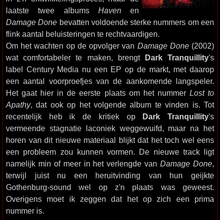
laatste twee albums
Haven
en
Damage Done
bevatten voldoende sterke nummers om een
flink aantal beluisteringen te rechtvaardigen.
Om het wachten op de opvolger van
Damage Done
(2002)
wat comfortabeler te maken, brengt
Dark Tranquillity
's
label Century Media nu een EP op de markt, met daarop
een aantal voorproefjes van de aankomende langspeler.
Het gaat hier in de eerste plaats om het nummer
Lost to
Apathy
, dat ook op het volgende album te vinden is. Tot
recentelijk heb ik de kritiek op
Dark Tranquillity
's
vermeende stagnatie laconiek weggewuifd, maar na het
horen van dit nieuwe materiaal blijkt dat het toch wel eens
een probleem zou kunnen vormen. De nieuwe track ligt
namelijk min of meer in het verlengde van
Damage Done
,
terwijl juist nu een heruitvinding van hun geijkte
Gothenburg-sound wel op z'n plaats was geweest.
Overigens moet ik zeggen dat het op zich een prima
nummer is.