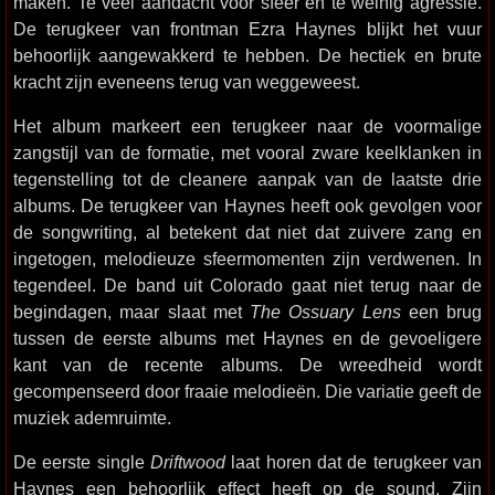
maken. Te veel aandacht voor sfeer en te weinig agressie.
De terugkeer van frontman Ezra Haynes blijkt het vuur
behoorlijk aangewakkerd te hebben. De hectiek en brute
kracht zijn eveneens terug van weggeweest.
Het album markeert een terugkeer naar de voormalige
zangstijl van de formatie, met vooral zware keelklanken in
tegenstelling tot de cleanere aanpak van de laatste drie
albums. De terugkeer van Haynes heeft ook gevolgen voor
de songwriting, al betekent dat niet dat zuivere zang en
ingetogen, melodieuze sfeermomenten zijn verdwenen. In
tegendeel. De band uit Colorado gaat niet terug naar de
begindagen, maar slaat met
The Ossuary Lens
een brug
tussen de eerste albums met Haynes en de gevoeligere
kant van de recente albums. De wreedheid wordt
gecompenseerd door fraaie melodieën. Die variatie geeft de
muziek ademruimte.
De eerste single
Driftwood
laat horen dat de terugkeer van
Haynes een behoorlijk effect heeft op de sound. Zijn