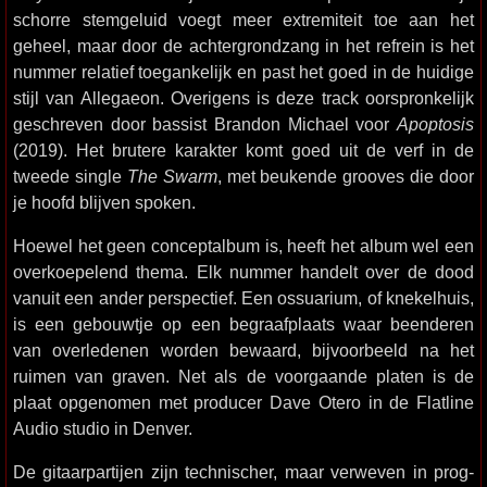
schorre stemgeluid voegt meer extremiteit toe aan het
geheel, maar door de achtergrondzang in het refrein is het
nummer relatief toegankelijk en past het goed in de huidige
stijl van Allegaeon. Overigens is deze track oorspronkelijk
geschreven door bassist Brandon Michael voor
Apoptosis
(2019). Het brutere karakter komt goed uit de verf in de
tweede single
The Swarm
, met beukende grooves die door
je hoofd blijven spoken.
Hoewel het geen conceptalbum is, heeft het album wel een
overkoepelend thema. Elk nummer handelt over de dood
vanuit een ander perspectief. Een ossuarium, of knekelhuis,
is een gebouwtje op een begraafplaats waar beenderen
van overledenen worden bewaard, bijvoorbeeld na het
ruimen van graven. Net als de voorgaande platen is de
plaat opgenomen met producer Dave Otero in de Flatline
Audio studio in Denver.
De gitaarpartijen zijn technischer, maar verweven in prog-