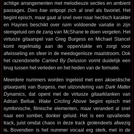
achtige arrangementen met melodieuze secties en ambient
passages.
Dies Irae
ontpopt zich al snel als favoriet. Het
begint episch, maar gaat al snel over naar hectisch karakter
en Haynes beschikt over ruim voldoende variatie in zijn
stemgeluid om de zang van McShane te doen vergeten. Het
virtuoze gitaarspel van Greg Burgess en Michael Stancel
komt regelmatig aan de oppervlakte en zorgt voor
afwisseling en sfeer in de meedogenloze maalstroom. Ook
het razendsnelle
Carried By Delusion
vormt duidelijk een
brug tussen het verleden en het heden van de formatie.
Meerdere nummers worden ingeleid met een akoestische
gitaarpartij van Burgess, met uitzondering van
Dark Matter
Dynamics
, dat opent met de virtuoze gitaarklanken van
Adrian Bellue.
Wake Circling Above
begint episch met
symfonische, filmische elementen, maar verandert al snel
naar een somber, donker geluid. Het is een opvallende
track, juist omdat chaos in deze track grotendeels afwezig
is. Bovendien is het nummer vocaal erg sterk, met in de