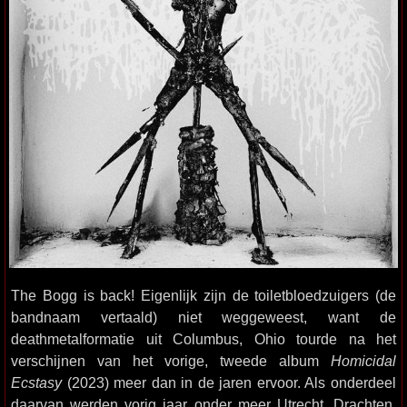
The Bogg is back! Eigenlijk zijn de toiletbloedzuigers (de
bandnaam vertaald) niet weggeweest, want de
deathmetalformatie uit Columbus, Ohio tourde na het
verschijnen van het vorige, tweede album
Homicidal
Ecstasy
(2023) meer dan in de jaren ervoor. Als onderdeel
daarvan werden vorig jaar onder meer Utrecht, Drachten,