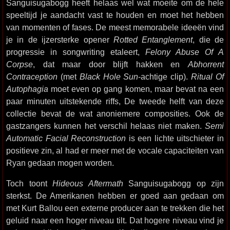
Sanguisugabogg heeft helaas wel wat moeite om de hele
speeltijd je aandacht vast te houden en moet het hebben
van momenten of fases. De meest memorabele ideeën vind
je in de ijzersterke opener
Rotted Entanglement
, die de
progressie in songwriting etaleert,
Felony Abuse Of A
Corpse
, dat maar door blijft hakken en
Abhorrent
Contraception
(met
Black Hole Sun
-achtige clip).
Ritual Of
Autophagia
moet even op gang komen, maar bevat na een
paar minuten uitstekende riffs, De tweede helft van deze
collectie bevat de wat anoniemere composities. Ook de
gastzangers kunnen het verschil helaas niet maken.
Semi
Automatic Facial Reconstruction
is een lichte uitschieter in
positieve zin, al had er meer met de vocale capaciteiten van
Ryan gedaan mogen worden.
Toch toont
Hideous Aftermath
Sanguisugabogg op zijn
sterkst. De Amerikanen hebben er goed aan gedaan om
met Kurt Ballou een externe producer aan te trekken die het
geluid naar een hoger niveau tilt. Dat hogere niveau vind je