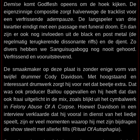
Demise
komt Godflesh opeens om de hoek kijken. De
eigenzinnige compositie zorgt halverwege de tracklist voor
een verfrissende adempauze. De langspeler van drie
kwartier eindigt met een passage met funeral doom. En dan
zijn er ook nog invloeden uit de black en post metal (de
regelmatig terugkerende dissonante riffs) en de djent. Zo
divers hebben we Sanguisugabogg nog nooit gehoord.
Verfrissend en vooruitstrevend.
De smaakmaker op deze plaat is zonder enige vorm van
twijfel drummer Cody Davidson. Met hoogstaand en
interessant drumwerk zorgt hij voor net dat beetje extra. Dat
was ook producer Ballou opgevallen en hij heeft dat dan
ook fraai uitgelicht in de mix, zoals blijkt uit het cymbalwerk
in
Felony Abuse Of A Corpse
. Hoewel Davidson in een
interview verklaarde dat hij vooral in dienst van het liedje
speelt, zijn er veel momenten waarop hij met zijn bijdragen
de show steelt met allerlei fills (
Ritual Of Autophagia
).