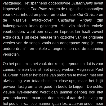
vastgelegd. Het spannend opgebouwde
Distant Bells
levert
kippenvel op, in
The Price
zorgen de uitgelichte baspartijen
voor extra inhoud en power en onder meer
Out Of Here
en
de Massive Attack-cover
Castaway Angels
zijn
buitengewoon knap gezongen. Het zijn slechts enkele
voorbeelden, want een ervaren Leprous-fan haalt zoveel
extra details uit deze release ten opzichte van de originele
versies van de songs, zoals een aangepaste zanglijn, een
andere drumfill en enkele arrangementen die de spanning
vergroten.
Op het podium is het vaak donker bij Leprous en dat is voor
cameramensen beslist niet prettig werken. Regisseur Paul
M. Green heeft er het beste van proberen te maken met een
afwisseling van totaalshots en close-ups, maar het blijft
gewoon lastig om alles goed in beeld te krijgen. De echte,
visuele live-beleving wordt dan jammer genoeg ook niet
gereproduceerd, maar dat doet niets af aan de beleving op
het podium, want de mannen gaan los, waarvan onder meer