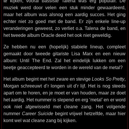
te kijken, vooral bassiste Talena was erg populair. De
muziek werd door velen een stuk minder gewaardeerd,
maar het album was alsnog een aardig succes. Het ging
echter niet zo goed met de band. Er zijn enkele line-up
veranderingen geweest, zo verliet o.a. Talena de band, en
het tweede album Oracle deed het ook niet geweldig.
Ze hebben nu een (hopelijk) stabiele lineup, compleet
gemaakt door tweede gitariste Lisa Marx en een nieuw
album: Until The End. Zal het eindelijk lukken om een
beetje geaccepteerd te worden in de wereld van de metal?
Het album begint met het zware en stevige
Looks So Pretty
,
Morgan schreeuwt d’r longen uit d’r lijf. Het is nog steeds
apart om te horen, en je moet er van houden, maar ze doet
het aardig. Het nummer is slepend en erg ‘metal’ en er word
ook niet afgewisseld met cleane zang. Het volgende
nummer
Career Suicide
begint vrijwel hetzelfde, maar hier
komt wel wat cleane zang bij kijken.