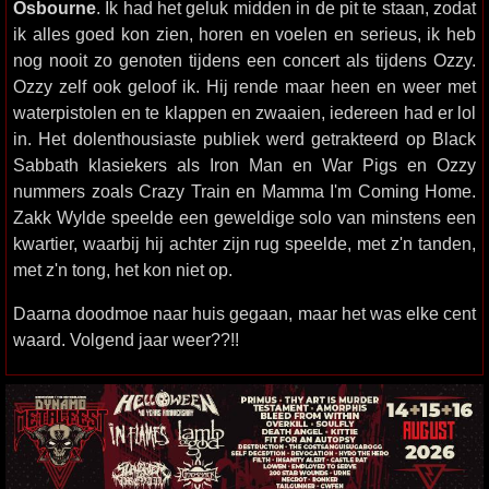
Osbourne
. Ik had het geluk midden in de pit te staan, zodat
ik alles goed kon zien, horen en voelen en serieus, ik heb
nog nooit zo genoten tijdens een concert als tijdens Ozzy.
Ozzy zelf ook geloof ik. Hij rende maar heen en weer met
waterpistolen en te klappen en zwaaien, iedereen had er lol
in. Het dolenthousiaste publiek werd getrakteerd op Black
Sabbath klasiekers als Iron Man en War Pigs en Ozzy
nummers zoals Crazy Train en Mamma I'm Coming Home.
Zakk Wylde speelde een geweldige solo van minstens een
kwartier, waarbij hij achter zijn rug speelde, met z'n tanden,
met z'n tong, het kon niet op.
Daarna doodmoe naar huis gegaan, maar het was elke cent
waard. Volgend jaar weer??!!