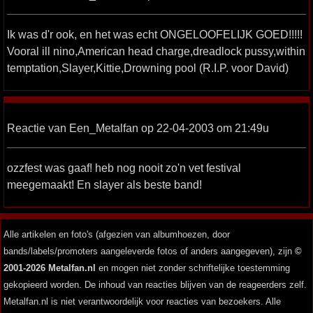
Ik was d'r ook, en het was echt ONGELOOFELIJK GOED!!!!!
Vooral ill nino,American head charge,dreadlock pussy,within
temptation,Slayer,Kittie,Drowning pool (R.I.P. voor David)
Reactie van Een_Metalfan op 22-04-2003 om 21:49u
ozzfest was gaaf! heb nog nooit zo'n vet festival
meegemaakt! En slayer als beste band!
Alle artikelen en foto's (afgezien van albumhoezen, door
bands/labels/promoters aangeleverde fotos of anders aangegeven), zijn
©
2001-2026 Metalfan.nl
en mogen niet zonder schriftelijke toestemming
gekopieerd worden. De inhoud van reacties blijven van de reageerders zelf.
Metalfan.nl is niet verantwoordelijk voor reacties van bezoekers. Alle