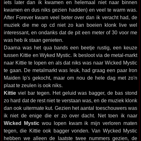
iets later dan ik kwamen en helemaal niet naar binnen
kwamen en dus niks gezien hadden) en veel te warm was.
After Forever kwam veel beter over dan ik veracht had, de
muziek die me op cd niet zo kan boeien klonk live wel
interessant, en ondanks dat de pit een meter of 30 voor me
was heb ik staan genieten.
Daarna was het qua bands een beetje rustig, een keuze
tussen Kittie en Wyked Mystic. Ik besloot via de metal-markt
naar Kittie te lopen en als dat niks was naar Wicked Mystic
te gaan. De metalmarkt was leuk, had graag een paar Iron
Maiden lp's gekocht, maar om nou de hele dag met zo'n
plaat te zeulen is ook niks.
Kittie
viel bar tegen. Het geluid was bagger, de bas stond
zo hard dat de rest niet te verstaan was, en de muziek klonk
dan ook uitermate kut. Gezien het aantal toeschouwers was
ik niet de enige die er zo over dacht. Net toen ik naar
Wicked Mystic
wou lopen kwam ik mijn verloren maten
tegen, die Kittie ook bagger vonden. Van Wycked Mystic
hebben we alleen de laatste twee nummers gezien, de