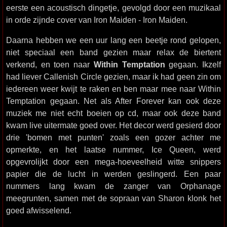
eerste een acoustisch dingetje, gevolgd door een muzikaal
in orde zijnde cover van Iron Maiden - Iron Maiden.
Daarna hebben we een uur lang een beetje rond gelopen,
niet speciaal een band gezien maar relax de biertent
verkend, en toen naar
Within Temptation
gegaan. Ikzelf
had liever Callenish Circle gezien, maar ik had geen zin om
iedereen weer kwijt te raken en ben maar mee naar Within
Temptation gegaan. Net als After Forever kan ook deze
muziek me niet echt boeien op cd, maar ook deze band
kwam live uitermate goed over. Het decor werd gesierd door
drie 'bomen met punten' zoals een gozer achter me
opmerkte, en het laatse nummer, Ice Queen, werd
opgevrolijkt door een mega-hoeveelheid witte snippers
papier die de lucht in werden geslingerd. Een paar
nummers lang kwam de zanger van Orphanage
meegrunten, samen met de sopraan van Sharon klonk het
goed afwisselend.