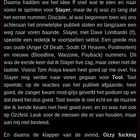
Daarna hadden we het idee ff snel wat te eten en naar
voren te sprinten voor
Slayer
, maar de rij was zo lang dat
het eerste nummer, Disciple, al was begonnen toen wij ons
achteraan het onmetelijke publiek sloten en langzaam een
weg naar voren baande. Slayer, met Dave Lombardo (!!),
speelde een redelijk te voorspellen setlist. Een goede mix
van oude (Angel Of Death, South Of Heaven, Postmortem)
en nieuwe (Bloodline, Warzone, Payback) nummers. Dit
was de eerste keer dat ik Slayer live zag, maar zeker niet de
laatste. Vooral Tom Araya kwam heel goed op me over. Na
Slayer nog verder naar voren gegaan voor
Tool
. Tool
speelde, op de reacties van het publiek afgaande, heel
goed, de zanger kwam rood-grijs geverfd het podium op en
dat deed het dus goed. Tool kende ik niet echt en de muziek
die ik kende kwam niet heel goed over, en zo was het ook
op Ozzfest. Leuk voor de mensen die er van houden, maar
aan mij niet besteed.
En daarna de klapper van de avond,
Ozzy fucking