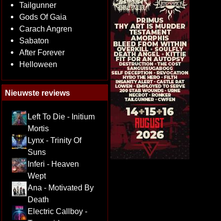
Tailgunner
Gods Of Gaia
Carach Angren
Sabaton
After Forever
Helloween
Nieuwste reviews
Left To Die - Initium
Mortis
Lynx - Trinity Of
Suns
Inferi - Heaven
Wept
Ana - Motivated By
Death
Electric Callboy -