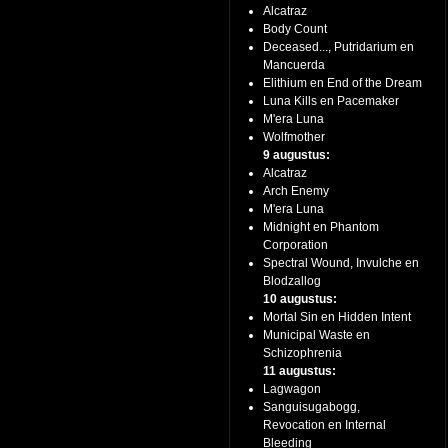
Alcatraz
Body Count
Deceased..., Putridarium en
Mancuerda
Elithium en End of the Dream
Luna Kills en Pacemaker
M'era Luna
Wolfmother
9 augustus:
Alcatraz
Arch Enemy
M'era Luna
Midnight en Phantom
Corporation
Spectral Wound, Invulche en
Blodzallog
10 augustus:
Mortal Sin en Hidden Intent
Municipal Waste en
Schizophrenia
11 augustus:
Lagwagon
Sanguisugabogg,
Revocation en Internal
Bleeding