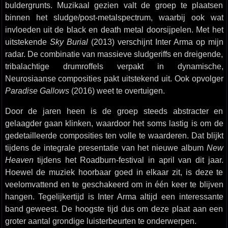
buldergrunts. Muzikaal gezien valt de groep te plaatsen
binnen het sludge/post-metalspectrum, waarbij ook wat
invloeden uit de black en death metal doorsijpelen. Met het
uitstekende
Sky Burial
(2013) verschijnt Inter Arma op mijn
radar. De combinatie van massieve sludgeriffs en dreigende,
tribalachtige drumroffels verpakt in dynamische,
Neurosiaanse composities pakt uitstekend uit. Ook opvolger
Paradise Gallows
(2016) weet te overtuigen.
Door de jaren heen is de groep steeds abstracter en
gelaagder gaan klinken, waardoor het soms lastig is om de
gedetailleerde composities ten volle te waarderen. Dat blijkt
tijdens de integrale presentatie van het nieuwe album
New
Heaven
tijdens het Roadburn-festival in april van dit jaar.
Hoewel de muziek hoorbaar goed in elkaar zit, is deze te
veelomvattend en te geschakeerd om in één keer te blijven
hangen. Tegelijkertijd is Inter Arma altijd een interessante
band geweest. De hoogste tijd dus om deze plaat aan een
groter aantal grondige luisterbeurten te onderwerpen.