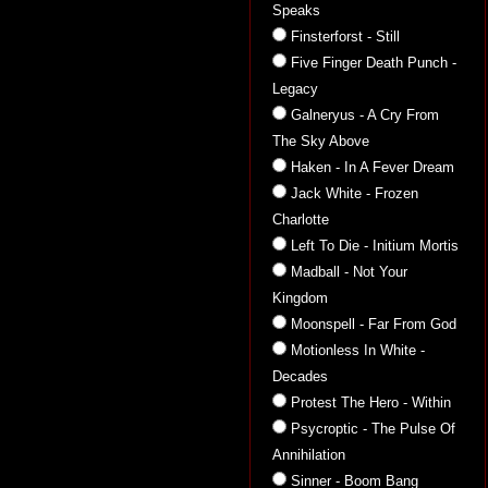
Speaks
Finsterforst - Still
Five Finger Death Punch -
Legacy
Galneryus - A Cry From
The Sky Above
Haken - In A Fever Dream
Jack White - Frozen
Charlotte
Left To Die - Initium Mortis
Madball - Not Your
Kingdom
Moonspell - Far From God
Motionless In White -
Decades
Protest The Hero - Within
Psycroptic - The Pulse Of
Annihilation
Sinner - Boom Bang