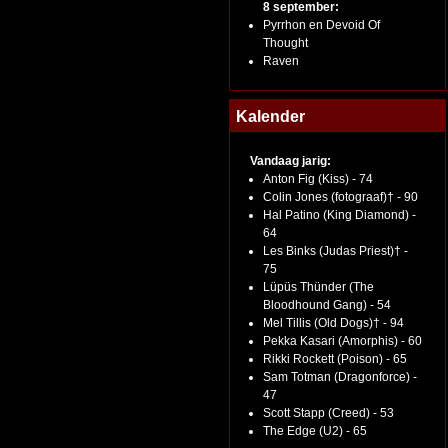
8 september:
Pyrrhon en Devoid Of
Thought
Raven
Kalender
Vandaag jarig:
Anton Fig (Kiss) - 74
Colin Jones (fotograaf)† - 90
Hal Patino (King Diamond) -
64
Les Binks (Judas Priest)† -
75
Lüpüs Thünder (The
Bloodhound Gang) - 54
Mel Tillis (Old Dogs)† - 94
Pekka Kasari (Amorphis) - 60
Rikki Rockett (Poison) - 65
Sam Totman (Dragonforce) -
47
Scott Stapp (Creed) - 53
The Edge (U2) - 65