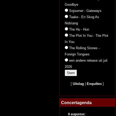
Goodbye
Sojourner - Gateways
Taake - En Skog Av
Nidstang
The Hu - Hun
The Plot In You - The Plot
In You
The Rolling Stones -
Foreign Tongues
een andere release uit juli
2026
[
Uitslag
|
Enquêtes
]
Concertagenda
8 augustus: