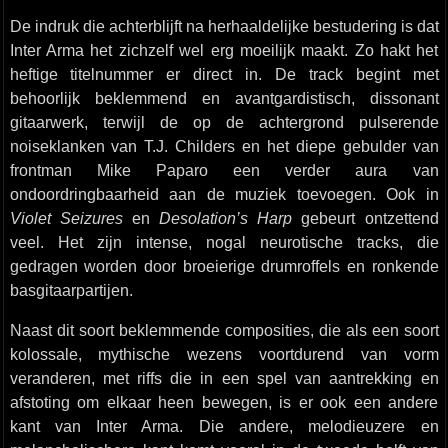
De indruk die achterblijft na herhaaldelijke bestudering is dat
Inter Arma het zichzelf wel erg moeilijk maakt. Zo hakt het
heftige titelnummer er direct in. De track begint met
behoorlijk beklemmend en avantgardistisch, dissonant
gitaarwerk, terwijl de op de achtergrond pulserende
noiseklanken van T.J. Childers en het diepe gebulder van
frontman Mike Paparo een verder aura van
ondoordringbaarheid aan de muziek toevoegen. Ook in
Violet Seizures
en
Desolation’s Harp
gebeurt ontzettend
veel. Het zijn intense, nogal neurotische tracks, die
gedragen worden door broeierige drumroffels en ronkende
basgitaarpartijen.
Naast dit soort beklemmende composities, die als een soort
kolossale, mythische wezens voortdurend van vorm
veranderen, met riffs die in een spel van aantrekking en
afstoting om elkaar heen bewegen, is er ook een andere
kant van Inter Arma. Die andere, melodieuzere en