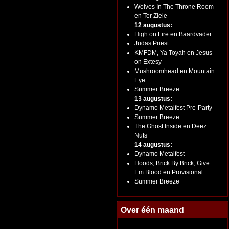
Wolves In The Throne Room
en Ter Ziele
12 augustus:
High on Fire en Baardvader
Judas Priest
KMFDM, Ya Toyah en Jesus
on Extesy
Mushroomhead en Mountain
Eye
Summer Breeze
13 augustus:
Dynamo Metalfest Pre-Party
Summer Breeze
The Ghost Inside en Deez
Nuts
14 augustus:
Dynamo Metalfest
Hoods, Brick By Brick, Give
Em Blood en Provisional
Summer Breeze
Over één maand