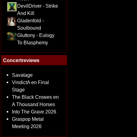
DevilDriver - Strike
And Kill
Gladenfold -
Soulbound
Gluttony - Eulogy
To Blasphemy
Concertreviews
Savatage
VindictA en Final
Stage
The Black Crowes en
A Thousand Horses
Into The Grave 2026
Graspop Metal
Meeting 2026