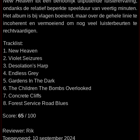
New Heaven
tot een behoorlijk uitputtende luisterervaring,
ondanks de relatief beperkte speelduur van veertig minuten.
Het album is bij vlagen boeiend, maar over de gehele linie te
incoherent en vermoeiend om nog veel luisterbeurten te
rechtvaardigen.
Tracklist:
1. New Heaven
2. Violet Seizures
3. Desolation's Harp
4. Endless Grey
5. Gardens In The Dark
6. The Children The Bombs Overlooked
7. Concrete Cliffs
8. Forest Service Road Blues
Score:
65
/ 100
Reviewer: Rik
Toegevoegd: 10 september 2024