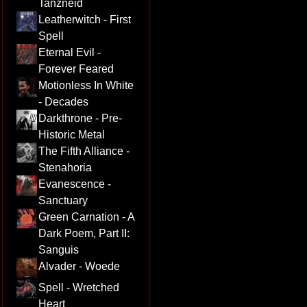
Tanzneid
Leatherwitch - First
Spell
Eternal Evil -
Forever Feared
Motionless In White
- Decades
Darkthrone - Pre-
Historic Metal
The Fifth Alliance -
Stenahoria
Evanescence -
Sanctuary
Green Carnation - A
Dark Poem, Part II:
Sanguis
Alvader - Woede
Spell - Wretched
Heart