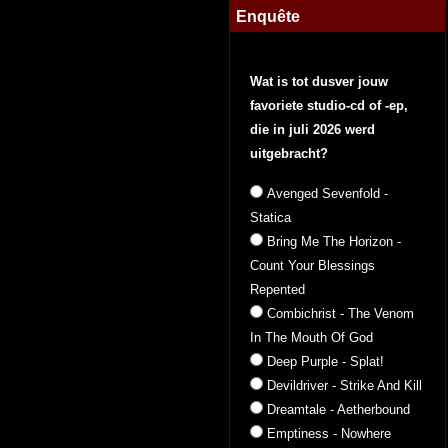
Enquête
Wat is tot dusver jouw
favoriete studio-cd of -ep,
die in juli 2026 werd
uitgebracht?
Avenged Sevenfold -
Statica
Bring Me The Horizon -
Count Your Blessings
Repented
Combichrist - The Venom
In The Mouth Of God
Deep Purple - Splat!
Devildriver - Strike And Kill
Dreamtale - Aetherbound
Emptiness - Nowhere