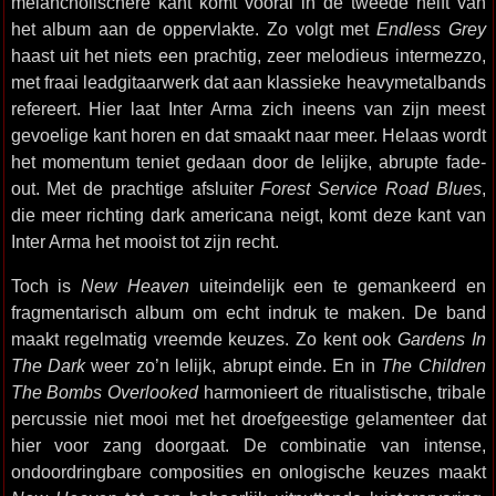
melancholischere kant komt vooral in de tweede helft van
het album aan de oppervlakte. Zo volgt met
Endless Grey
haast uit het niets een prachtig, zeer melodieus intermezzo,
met fraai leadgitaarwerk dat aan klassieke heavymetalbands
refereert. Hier laat Inter Arma zich ineens van zijn meest
gevoelige kant horen en dat smaakt naar meer. Helaas wordt
het momentum teniet gedaan door de lelijke, abrupte fade-
out. Met de prachtige afsluiter
Forest Service Road Blues
,
die meer richting dark americana neigt, komt deze kant van
Inter Arma het mooist tot zijn recht.
Toch is
New Heaven
uiteindelijk een te gemankeerd en
fragmentarisch album om echt indruk te maken. De band
maakt regelmatig vreemde keuzes. Zo kent ook
Gardens In
The Dark
weer zo’n lelijk, abrupt einde. En in
The Children
The Bombs Overlooked
harmonieert de ritualistische, tribale
percussie niet mooi met het droefgeestige gelamenteer dat
hier voor zang doorgaat. De combinatie van intense,
ondoordringbare composities en onlogische keuzes maakt