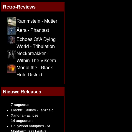
Retro-Reviews
Rammstein - Mutter
Äera - Phantast
Echoes Of A Dying
World - Tribulation
Neckbreakker -
Within The Viscera
Monolithe - Black
Hole District
Nieuwe Releases
7 augustus:
Electric Callboy - Tanzneid
Xandria - Eclipse
14 augustus:
Hollywood Vampires - At
Montreux Jazz Festival