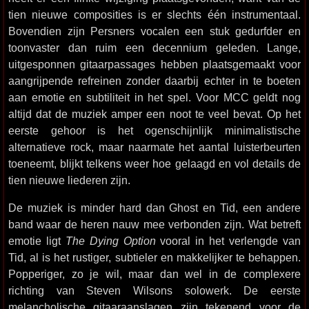
tien nieuwe composities is er slechts één instrumentaal.
Bovendien zijn Persners vocalen een stuk gedurfder en
toonvaster dan ruim een decennium geleden. Lange,
uitgesponnen gitaarpassages hebben plaatsgemaakt voor
aangrijpende refreinen zonder daarbij echter in te boeten
aan emotie en subtiliteit in het spel. Voor MCC geldt nog
altijd dat de muziek amper een noot te veel bevat. Op het
eerste gehoor is het ogenschijnlijk minimalistische
alternatieve rock, maar naarmate het aantal luisterbeurten
toeneemt, blijkt telkens weer hoe gelaagd en vol details de
tien nieuwe liederen zijn.
De muziek is minder hard dan Ghost en Tid, een andere
band waar de heren nauw mee verbonden zijn. Wat betreft
emotie ligt
The Dying Option
vooral in het verlengde van
Tid, al is het rustiger, subtieler en makkelijker te behappen.
Popperiger, zo je wil, maar dan wel in de complexere
richting van Steven Wilsons solowerk. De eerste
melancholische gitaaraanslagen zijn tekenend voor de