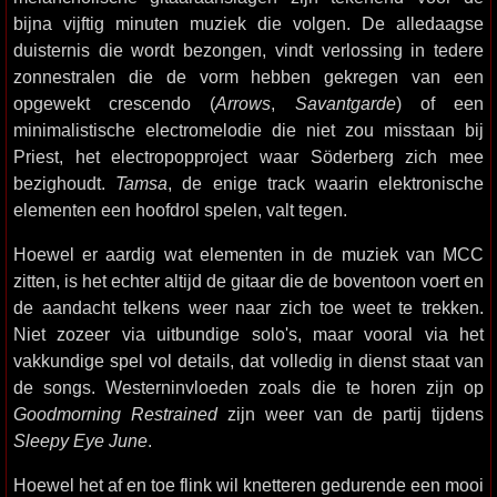
bijna vijftig minuten muziek die volgen. De alledaagse
duisternis die wordt bezongen, vindt verlossing in tedere
zonnestralen die de vorm hebben gekregen van een
opgewekt crescendo (
Arrows
,
Savantgarde
) of een
minimalistische electromelodie die niet zou misstaan bij
Priest, het electropopproject waar Söderberg zich mee
bezighoudt.
Tamsa
, de enige track waarin elektronische
elementen een hoofdrol spelen, valt tegen.
Hoewel er aardig wat elementen in de muziek van MCC
zitten, is het echter altijd de gitaar die de boventoon voert en
de aandacht telkens weer naar zich toe weet te trekken.
Niet zozeer via uitbundige solo's, maar vooral via het
vakkundige spel vol details, dat volledig in dienst staat van
de songs. Westerninvloeden zoals die te horen zijn op
Goodmorning Restrained
zijn weer van de partij tijdens
Sleepy Eye June
.
Hoewel het af en toe flink wil knetteren gedurende een mooi