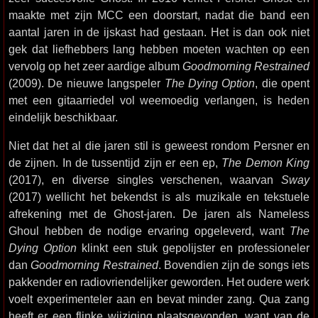
maakte met zijn MCC een doorstart, nadat die band een
aantal jaren in de ijskast had gestaan. Het is dan ook niet
gek dat liefhebbers lang hebben moeten wachten op een
vervolg op het zeer aardige album
Goodmorning Restrained
(2009). De nieuwe langspeler
The Dying Option
, die opent
met een gitaarriedel vol weemoedig verlangen, is heden
eindelijk beschikbaar.
Niet dat het al die jaren stil is geweest rondom Persner en
de zijnen. In de tussentijd zijn er een ep,
The Demon King
(2017), en diverse singles verschenen, waarvan
Sway
(2017) wellicht het bekendst is als muzikale en tekstuele
afrekening met de Ghost-jaren. De jaren als Nameless
Ghoul hebben de nodige ervaring opgeleverd, want
The
Dying Option
klinkt een stuk gepolijster en professioneler
dan
Goodmorning Restrained
. Bovendien zijn de songs iets
pakkender en radiovriendelijker geworden. Het oudere werk
voelt experimenteler aan en bevat minder zang. Qua zang
heeft er een flinke wijziging plaatsgevonden, want van de