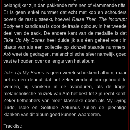
belangrijker zijn dan pakkende refreinen of vlammende riffs.
Er is geen enkel nummer dat echt met kop en schouders
boven de rest uitsteekt, hoewel
Raise Then The Incorrupt
Body
een kandidaat is door de fraaie opbouw in het tweede
deel van de track. De andere kant van de medaille is dat
Take Up My Bones
heel duidelijk als één geheel voelt in
plaats van als een collectie op zichzelf staande nummers.
Arð weet de gedragen, melancholische sfeer namelijk goed
vast te houden over de lengte van het album.
Take Up My Bones
is geen wereldschokkend album, maar
het is een debuut dat het zeker verdient om gehoord te
worden, bij voorkeur in de avonduren, als de trage,
melancholische muziek van Arð het best tot zijn recht komt.
Zeker liefhebbers van meer klassieke doom als My Dying
Bride, Isole en Solitude Aeturnus zullen de plechtige
klanken van dit album goed kunnen waarderen.
Tracklist: