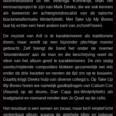
doommetalband uit het Verenigd Koninkrijk, blijkt het
eenmansproject te zijn van Mark Deeks, die we ook kennen
als toetsenist en achtergrondvocalist van de epische
blackmetalformatie Winterfylleth. Met
Take Up My Bones
laat hij echter een heel andere kant van zichzelf horen.
De muziek van Arð is te karakteriseren als traditionele
doom, maar wordt op een bijzonder plechtige manier
gebracht. Zelf brengt de band het onder de noemer
‘kloosterdoom’ aan de man en die beschrijving weet de
sfeer van het album goed te karakteriseren. De zes statig
voortschrijdende composities klokken gezamenlijk net iets
onder de drie kwartier en nemen de tijd om op te bouwen.
Daarbij krijgt Deeks hulp van diverse collega’s. Op
Take Up
My Bones
horen we namelijk gastbijdragen van Callum Cox
(Atavist) op de drums, Dan Capp (ex-Winterfylleth) als
leadgitarist en niemand minder dan Jo Quail op de cello.
Het resultaat is een sereen en zwaar, maar toch relatief licht
verteerbaar album, waarop de algehele sfeer en opbouw