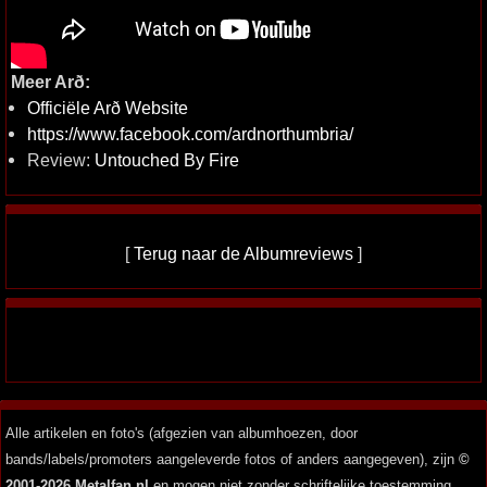
Meer Arð:
Officiële Arð Website
https://www.facebook.com/ardnorthumbria/
Review:
Untouched By Fire
[
Terug naar de Albumreviews
]
Alle artikelen en foto's (afgezien van albumhoezen, door
bands/labels/promoters aangeleverde fotos of anders aangegeven), zijn
©
2001-2026 Metalfan.nl
en mogen niet zonder schriftelijke toestemming