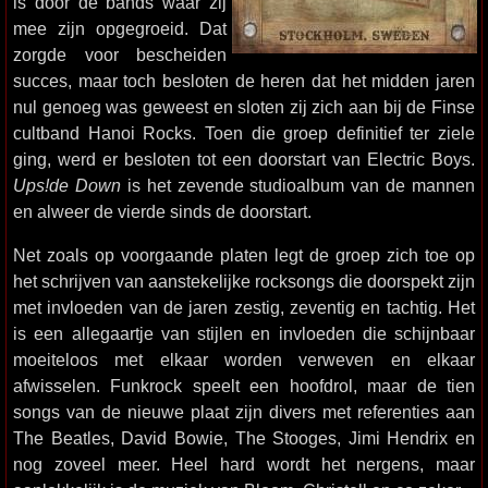
is door de bands waar zij
mee zijn opgegroeid. Dat
zorgde voor bescheiden
succes, maar toch besloten de heren dat het midden jaren
nul genoeg was geweest en sloten zij zich aan bij de Finse
cultband Hanoi Rocks. Toen die groep definitief ter ziele
ging, werd er besloten tot een doorstart van Electric Boys.
Ups!de Down
is het zevende studioalbum van de mannen
en alweer de vierde sinds de doorstart.
Net zoals op voorgaande platen legt de groep zich toe op
het schrijven van aanstekelijke rocksongs die doorspekt zijn
met invloeden van de jaren zestig, zeventig en tachtig. Het
is een allegaartje van stijlen en invloeden die schijnbaar
moeiteloos met elkaar worden verweven en elkaar
afwisselen. Funkrock speelt een hoofdrol, maar de tien
songs van de nieuwe plaat zijn divers met referenties aan
The Beatles, David Bowie, The Stooges, Jimi Hendrix en
nog zoveel meer. Heel hard wordt het nergens, maar