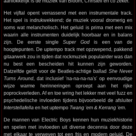
aanlokkelijk is de muziek van Bloom, Christell en co zeker.
Het vijftal opent verrassend met een instrumentale track.
Het spel is indrukwekkend; de muziek vooral dromerig en
soms wat melancholisch. Het geluid is prima met een mix
waarin alle instrumenten duidelijk hoorbaar en in balans
zijn. De eerste single
Super God
is een van de
hoogtepunten. De uptempo track met opzwepend, pakkend
gitaarwerk zou in tijden dat rockmuziek populairder was dan
nu best een bescheiden hit kunnen zijn geworden.
Datzelfde geldt voor de Beatles-achtige ballad
She Never
Turns Around
, dat inclusief 'na-na-na-na's' op eenvoudige
wijze warme herinneringen oproept aan het rijke
poprockverleden. Af en toe wring het lekker met veel fuzz en
psychedelische invloeden tijdens bijvoorbeeld de afsluiter
Interstellafella
en het uptempo
Twang 'em & Kerrang 'em
.
De mannen van Electric Boys kennen hun muziekhistorie
en spelen met invloeden uit diverse decennia door deze
met elkaar te verweven tot een fris en modern geluid. De