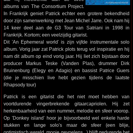
albums van The Consortium Project.
In Frankrijk geniet Patrick echter een grotere bekendheid
door zijn samenwerking met Jean Michel Jarre. Ook nam hij
14 keer deel aan de G3 Tour van Satriani in 1998 in
Frankrijk. Kortom; een veelzijdig gitarist.
Dit 'An Ephemeral world' is zijn vijfde instrumentale solo
album. Vorig jaar zat Patrick plots terug vol inspiratie en hij
nam dit album op eind vorig jaar. Hij liet zich bijstaan door
producer Markus Teske (Vanden Plas), drummer Dirk
Bruinenburg (Elegy en Adagio) en bassist Patrice Guers
(die je misschien live hebt gezien tijdens de laatste
Rhapsody tour)
Patrick is een gitarist die het niet moet hebben van
voortdurende vingerbrekende gitaarcapriolen. Hij zet
herkenbaarheid van een nummer, melodie en sfeer voorop.
Op 'Donkey island' hoor je bijvoorbeeld wel enkele harde
stukken en lange solo's maar de sfeer (een blije,
optimistisch wereld, mooie gevoelens,..) blijft gedurende het