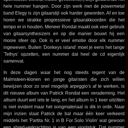
hele nummer hangen. Door zijn werk met de powermetal
band Elegy is zijn gitaarstijl ook harder geworden. Af en toe
horen we strakke progressieve gitaarakkoorden die het
tempo er in houden. Meneer Rondat maakt ook veel gebruik
van gitaarsynthesizers en op die manier bouwt hij een
mooie sfeer op. Ook is er veel emotie door elk nummer
ingeweven. Buiten 'Donkeys island' moet je eens het lange
'Tethys' opzetten, een nummer dat heel de cd eigenlijk
samenvat.
In deze dagen waar het nog steeds regent van de
Malmsteen-klonen en jonge gitaristen die zich willen
bewijzen door zo snel mogelijk arpeggio's af te werken, is
dit nieuwe album van Patrick Rondat een verademing. Het
album duurt wel iets te lang, en het album in 1 keer uitzitten
is niet evident maar het songmateriaal is dik in orde. Naar
mijn inzien slaat Patrick de bal maar één keer verkeerd
middels het 'Partita Nr. 1 in B For Solo Violin' wat gewoon
een shred-verkrachting is van een vioolstuk. Dat nummer