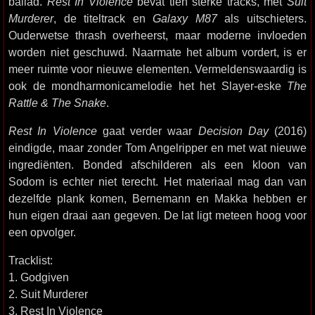
ballad.
Rest In Violence
bevat tien sterke tracks, met
Suit
Murderer
, de titeltrack en
Galaxy M87
als uitschieters.
Ouderwetse thrash overheerst, maar moderne invloeden
worden niet geschuwd. Naarmate het album vordert, is er
meer ruimte voor nieuwe elementen. Vermeldenswaardig is
ook de mondharmonicamelodie het het Slayer-eske
The
Rattle & The Snake
.
Rest In Violence
gaat verder waar
Decision Day
(2016)
eindigde, maar zonder Tom Angelripper en met wat nieuwe
ingrediënten. Bonded afschilderen als een kloon van
Sodom is echter niet terecht. Het materiaal mag dan van
dezelfde plank komen, Bernemann en Makka hebben er
hun eigen draai aan gegeven. De lat ligt meteen hoog voor
een opvolger.
Tracklist:
1. Godgiven
2. Suit Murderer
3. Rest In Violence