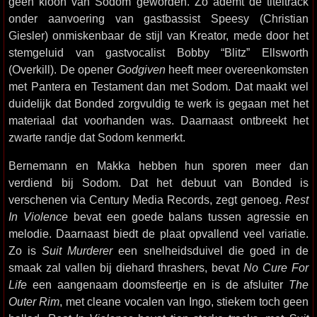
geen kloon van Sodom geworden. Zo ademt de titeltrack
onder aanvoering van gastbassist Speesy (Christian
Giesler) onmiskenbaar de stijl van Kreator, mede door het
stemgeluid van gastvocalist Bobby “Blitz” Ellsworth
(Overkill). De opener
Godgiven
heeft meer overeenkomsten
met Pantera en Testament dan met Sodom. Dat maakt wel
duidelijk dat Bonded zorgvuldig te werk is gegaan met het
materiaal dat voorhanden was. Daarnaast ontbreekt het
zwarte randje dat Sodom kenmerkt.
Bernemann en Makka hebben hun sporen meer dan
verdiend bij Sodom. Dat het debuut van Bonded is
verschenen via Century Media Records, zegt genoeg.
Rest
In Violence
bevat een goede balans tussen agressie en
melodie. Daarnaast biedt de plaat opvallend veel variatie.
Zo is
Suit Murderer
een snelheidsduivel die goed in de
smaak zal vallen bij diehard thrashers, bevat
No Cure For
Life
een aangenaam doomsfeertje en is de afsluiter
The
Outer Rim
, met cleane vocalen van Ingo, stiekem toch geen