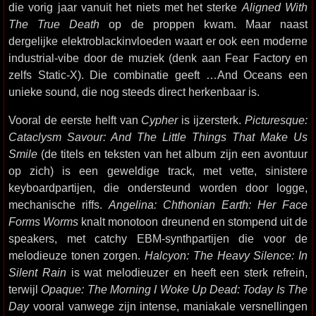
die vorig jaar vanuit het niets met het sterke
Aligned With
The True Death
op de proppen kwam. Maar naast
dergelijke elektroblackinvloeden waart er ook een moderne
industrial-vibe door de muziek (denk aan Fear Factory en
zelfs Static-X). Die combinatie geeft …And Oceans een
unieke sound, die nog steeds direct herkenbaar is.
Vooral de eerste helft van
Cypher
is ijzersterk.
Picturesque:
Cataclysm Savour: And The Little Things That Make Us
Smile
(de titels en teksten van het album zijn een avontuur
op zich) is een geweldige track, met vette, sinistere
keyboardpartijen, die ondersteund worden door logge,
mechanische riffs.
Angelina: Chthonian Earth: Her Face
Forms Worms
knalt monotoon dreunend en stompend uit de
speakers, met catchy EBM-synthpartijen die voor de
melodieuze tonen zorgen.
Halcyon: The Heavy Silence: In
Silent Rain
is wat melodieuzer en heeft een sterk refrein,
terwijl
Opaque: The Morning I Woke Up Dead: Today Is The
Day
vooral vanwege zijn intense, maniakale versnellingen