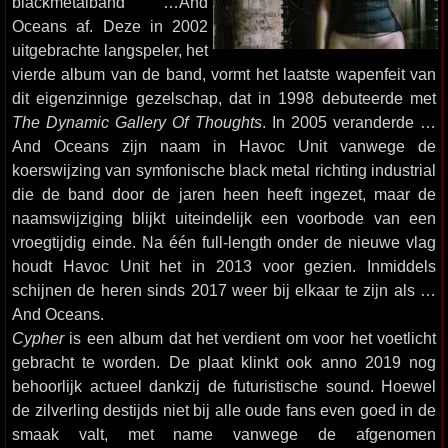
blackmetalband …And
Oceans af. Deze in 2002
uitgebrachte langspeler, het
vierde album van de band, vormt het laatste wapenfeit van
dit eigenzinnige gezelschap, dat in 1998 debuteerde met
The Dynamic Gallery Of Thoughts
. In 2005 veranderde …
And Oceans zijn naam in Havoc Unit vanwege de
koerswijzing van symfonische black metal richting industrial
die de band door de jaren heen heeft ingezet, maar de
naamswijziging blijkt uiteindelijk een voorbode van een
vroegtijdig einde. Na één full-length onder de nieuwe vlag
houdt Havoc Unit het in 2013 voor gezien. Inmiddels
schijnen de heren sinds 2017 weer bij elkaar te zijn als …
And Oceans.
Cypher
is een album dat het verdient om voor het voetlicht
gebracht te worden. De plaat klinkt ook anno 2019 nog
behoorlijk actueel dankzij de futuristische sound. Hoewel
de zilverling destijds niet bij alle oude fans even goed in de
smaak valt, met name vanwege de afgenomen