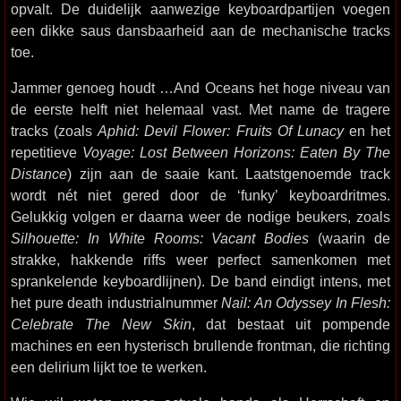
opvalt. De duidelijk aanwezige keyboardpartijen voegen
een dikke saus dansbaarheid aan de mechanische tracks
toe.
Jammer genoeg houdt …And Oceans het hoge niveau van
de eerste helft niet helemaal vast. Met name de tragere
tracks (zoals
Aphid: Devil Flower: Fruits Of Lunacy
en het
repetitieve
Voyage: Lost Between Horizons: Eaten By The
Distance
) zijn aan de saaie kant. Laatstgenoemde track
wordt nét niet gered door de ‘funky’ keyboardritmes.
Gelukkig volgen er daarna weer de nodige beukers, zoals
Silhouette: In White Rooms: Vacant Bodies
(waarin de
strakke, hakkende riffs weer perfect samenkomen met
sprankelende keyboardlijnen). De band eindigt intens, met
het pure death industrialnummer
Nail: An Odyssey In Flesh:
Celebrate The New Skin
, dat bestaat uit pompende
machines en een hysterisch brullende frontman, die richting
een delirium lijkt toe te werken.