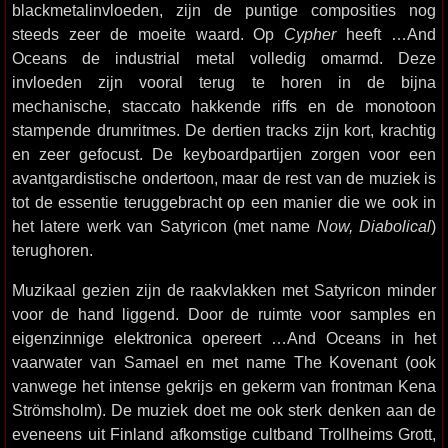
blackmetalinvloeden, zijn de puntige composities nog
steeds zeer de moeite waard. Op
Cypher
heeft …And
Oceans de industrial metal volledig omarmd. Deze
invloeden zijn vooral terug te horen in de bijna
mechanische, staccato hakkende riffs en de monotoon
stampende drumritmes. De dertien tracks zijn kort, krachtig
en zeer gefocust. De keyboardpartijen zorgen voor een
avantgardistische ondertoon, maar de rest van de muziek is
tot de essentie teruggebracht op een manier die we ook in
het latere werk van Satyricon (met name
Now, Diabolical
)
terughoren.
Muzikaal gezien zijn de raakvlakken met Satyricon minder
voor de hand liggend. Door de ruimte voor samples en
eigenzinnige elektronica opereert …And Oceans in het
vaarwater van Samael en met name The Kovenant (ook
vanwege het intense gekrijs en gekerm van frontman Kena
Strömsholm). De muziek doet me ook sterk denken aan de
eveneens uit Finland afkomstige cultband Trollheims Grott,