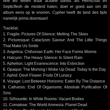
Wie wil weten waar actuele bands als Herrschaft en
Septicflesh de mosterd halen, doet er goed aan om dit
album eens op te snorren.
Cypher
heeft de tand des tijds
namelijk prima doorstaan!
Tracklist:
1. Fragile: Pictures Of Silence: Melting The Skies
2. Picturesque: Cataclysm Savour: And The Little Things
That Make Us Smile
3. Angelina: Chthonian Earth: Her Face Forms Worms
4. Halcyon: The Heavy Silence: In Silent Rain
5. Aphelion: Light Evanescence: Into Extinction
6. Opaque: The Morning I Woke Up Dead: Today Is the Day
7. Aphid: Devil Flower: Fruits Of Lunacy
8. Voyage: Lost Between Horizons: Eaten By The Distance
9. Catharsis: End Of Organisms: Absolute Purification Of
Sins
10. Silhouette: In White Rooms: Vacant Bodies
11. Comatose: The World Amnesia: Planet Dead