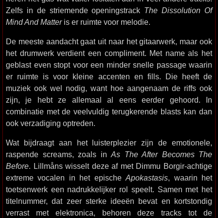
Zelfs in de striemende openingstrack
The Dissolution Of
Mind And Matter
is er ruimte voor melodie.
De meeste aandacht gaat uit naar het gitaarwerk, maar ook
het drumwerk verdient een compliment. Met name als het
geblast even stopt voor een minder snelle passage waarin
er ruimte is voor kleine accenten en fills. Die heeft de
muziek ook wel nodig, want hoe aangenaam de riffs ook
zijn, je hebt ze allemaal al eens eerder gehoord. In
combinatie met de veelvuldig terugkerende blasts kan dan
ook verzadiging optreden.
Wat bijdraagt aan het luisterplezier zijn de emotionele,
raspende screams, zoals in
As The After Becomes The
Before
. Lillmåns wisselt deze af met Dimmu Borgir-achtige
extreme vocalen in het epische
Apokastasis
, waarin het
toetsenwerk een nadrukkelijker rol speelt. Samen met het
titelnummer, dat zeer sterke ideeën bevat en kortstondig
verrast met elektronica, behoren deze tracks tot de