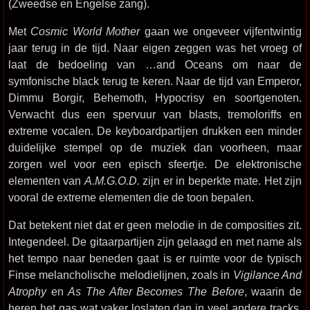
(Zweedse en Engelse zang).
Met
Cosmic World Mother
gaan we ongeveer vijfentwintig
jaar terug in de tijd. Naar eigen zeggen was het vroeg of
laat de bedoeling van …and Oceans om naar de
symfonische black terug te keren. Naar de tijd van Emperor,
Dimmu Borgir, Behemoth, Hypocrisy en soortgenoten.
Verwacht dus een spervuur van blasts, tremoloriffs en
extreme vocalen. De keyboardpartijen drukken een minder
duidelijke stempel op de muziek dan voorheen, maar
zorgen wel voor een episch sfeertje. De elektronische
elementen van
A.M.G.O.D.
zijn er in beperkte mate. Het zijn
vooral de extreme elementen die de toon bepalen.
Dat betekent niet dat er geen melodie in de composities zit.
Integendeel. De gitaarpartijen zijn gelaagd en met name als
het tempo naar beneden gaat is er ruimte voor de typisch
Finse melancholische melodielijnen, zoals in
Vigilance And
Atrophy
en
As The After Becomes The Before
, waarin de
heren het gas wat vaker loslaten dan in veel andere tracks.