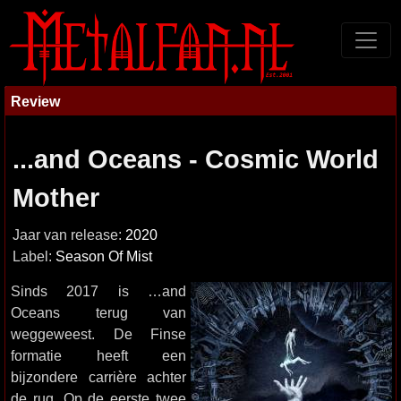
Review
...and Oceans - Cosmic World
Mother
Jaar van release:
2020
Label:
Season Of Mist
Sinds 2017 is …and
Oceans terug van
weggeweest. De Finse
formatie heeft een
bijzondere carrière achter
de rug. Op de eerste twee