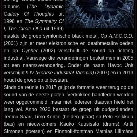
albums (
The Dynamic
Gallery Of Thoughts
uit
1998 en
The Symmetry Of
I, The Circle Of 0
uit 1999)
maakte de groep symfonische black metal. Op
A.M.G.O.D.
(2001) zijn er meer elektronische en deathmetalinvloeden
en op
Cypher
(2002) verschuift de sound op richting
industrial. Vanwege die veranderingen besluit men in 2005
tot een naamsverandering. Onder de naam Havoc Unit
verschijnt
h.IV (Hoarse Industrial Viremia)
(2007) en in 2013
houdt de groep op te bestaan.
Sinds de reünie in 2017 grijpt de formatie weer terug op de
sound van de eerste platen. Vertrokken bandleden werden
weer opgetrommeld, maar niet iedereen daarvan hield het
lang vol. Anno 2020 bestaat de groep uit oudgedienden
Teemu Saari, Timo Kontio (beiden gitaar) en Petri Seikkula
(bas) en nieuwkomers Kauko Kuusisalo (drums), Antti
Simonen (toetsen) en Finntroll-frontman Mathias Lillmåns