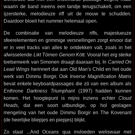
waarin de band ineens een tandje terugschakelt, om een
ijzersterke, melodieuze riff uit de mouw te schudden.
Daardoor bloeit het nummer helemaal open.
De combinatie van melodieuze riffs, majestueuze
sfeerelementen en grimmige versnellingen zorgt ervoor dat
er in veel tracks van alles te ontdekken valt, zoals in het
afwisselende
Likt Törnen Genom Kött
. Vooral het erg sterke
toetsenwerk van Simonen draagt daaraan bij. In
Carried On
Lead Wings
herinnert dat aan Old Man's Child en het oude
werk van Dimmu Borgir. Ook
Inverse Magnification Matrix
bevat enkele keyboardpassages die zó van een album als
Enthrone Darkness Triumphant
(1997) hadden kunnen
komen. Het hoogtepunt is mijns inziens echter
Cloud
Heads
, dat een soort uitbundige, op hol geslagen
mengeling van het oude Dimmu Borgir en The Kovenant
(de heerlijke bliepjes en piepjes) blijkt.
Zo staat ...And Oceans qua invloeden weliswaar met