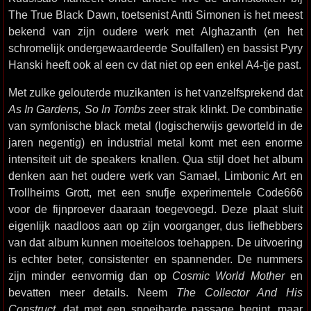
The True Black Dawn, toetsenist Antti Simonen is het meest
bekend van zijn oudere werk met Alghazanth (en het
schromelijk ondergewaardeerde Soulfallen) en bassist Pyry
Hanski heeft ook al een cv dat niet op een enkel A4-tje past.
Met zulke gelouterde muzikanten is het vanzelfsprekend dat
As In Gardens, So In Tombs
zeer strak klinkt. De combinatie
van symfonische black metal (logischerwijs geworteld in de
jaren negentig) en industrial metal komt met een enorme
intensiteit uit de speakers knallen. Qua stijl doet het album
denken aan het oudere werk van Samael, Limbonic Art en
Trollheims Grott, met een snufje experimentele Code666
voor de fijnproever daaraan toegevoegd. Deze plaat sluit
eigenlijk naadloos aan op zijn voorganger, dus liefhebbers
van dat album kunnen moeiteloos toehappen. De uitvoering
is echter beter, consistenter en spannender. De nummers
zijn minder eenvormig dan op
Cosmic World Mother
en
bevatten meer details. Neem
The Collector And His
Construct
, dat met een snoeiharde passage begint, maar