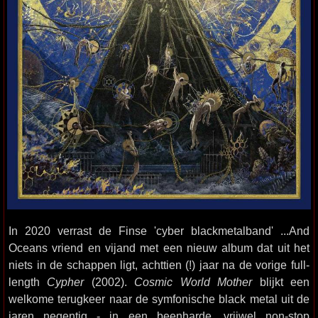
In 2020 verrast de Finse 'cyber blackmetalband' ...And
Oceans vriend en vijand met een nieuw album dat uit het
niets in de schappen ligt, achttien (!) jaar na de vorige full-
length
Cypher
(2002).
Cosmic World Mother
blijkt een
welkome terugkeer naar de symfonische black metal uit de
jaren negentig - in een beenharde, vrijwel non-stop