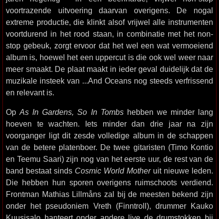
voortrazende uitvoering daarvan overigens. De nogal
extreme productie, die klinkt alsof vrijwel alle instrumenten
voortdurend in het rood staan, in combinatie met het non-
stop gebeuk, zorgt ervoor dat het wel een wat vermoeiend
album is, hoewel het een uppercut is die ook wel weer naar
meer smaakt. De plaat maakt in ieder geval duidelijk dat de
muzikale insteek van ...And Oceans nog steeds verfrissend
en relevant is.
Op
As In Gardens, So In Tombs
hebben we minder lang
hoeven te wachten. Iets minder dan drie jaar na zijn
voorganger ligt dit zesde volledige album in de schappen
van de betere platenboer. De twee gitaristen (Timo Kontio
en Teemu Saari) zijn nog van het eerste uur, de rest van de
band bestaat sinds
Cosmic World Mother
uit nieuwe leden.
Die hebben hun sporen overigens ruimschoots verdiend.
Frontman Mathias Lillmåns zal bij de meesten bekend zijn
onder het pseudoniem Vreth (Finntroll), drummer Kauko
Kuusisalo hanteert onder andere live de drumstokken bij