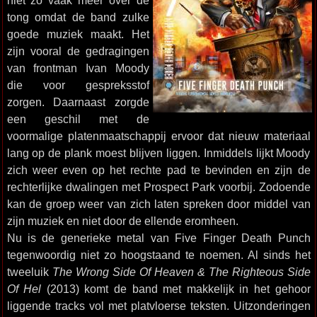
niet zo vaak meer over de
tong omdat de band zulke
goede muziek maakt. Het
zijn vooral de gedragingen
van frontman Ivan Moody
die voor gespreksstof
zorgen. Daarnaast zorgde
een geschil met de
voormalige platenmaatschappij ervoor dat nieuw materiaal
lang op de plank moest blijven liggen. Inmiddels lijkt Moody
zich weer even op het rechte pad te bevinden en zijn de
rechterlijke dwalingen met Prospect Park voorbij. Zodoende
kan de groep weer van zich laten spreken door middel van
zijn muziek en niet door de ellende eromheen.
Nu is de generieke metal van Five Finger Death Punch
tegenwoordig niet zo hoogstaand te noemen. Al sinds het
tweeluik
The Wrong Side Of Heaven & The Righteous Side
Of Hel
(2013) komt de band met makkelijk in het gehoor
liggende tracks vol met platvloerse teksten. Uitzonderingen