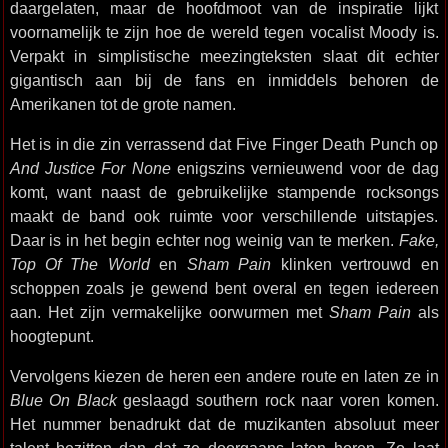
daargelaten, maar de hoofdmoot van de inspiratie lijkt
voornamelijk te zijn hoe de wereld tegen vocalist Moody is.
Verpakt in simplistische meezingteksten slaat dit echter
gigantisch aan bij de fans en inmiddels behoren de
Amerikanen tot de grote namen.
Het is in die zin verrassend dat Five Finger Death Punch op
And Justice For None
enigszins vernieuwend voor de dag
komt, want naast de gebruikelijke stampende rocksongs
maakt de band ook ruimte voor verschillende uitstapjes.
Daar is in het begin echter nog weinig van te merken.
Fake,
Top Of The World
en
Sham Pain
klinken vertrouwd en
schoppen zoals je gewend bent overal en tegen iedereen
aan. Het zijn vermakelijke oorwurmen met
Sham Pain
als
hoogtepunt.
Vervolgens kiezen de heren een andere route en laten ze in
Blue On Black
geslaagd southern rock naar voren komen.
Het nummer benadrukt dat de muzikanten absoluut meer