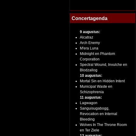
Concertagenda
9 augustus:
Alcatraz
Arch Enemy
M'era Luna
Midnight en Phantom
Corporation
Spectral Wound, Invulche en
Blodzallog
10 augustus:
Mortal Sin en Hidden Intent
Municipal Waste en
Schizophrenia
11 augustus:
Lagwagon
Sanguisugabogg,
Revocation en Internal
Bleeding
Wolves In The Throne Room
en Ter Ziele
12 augustus: