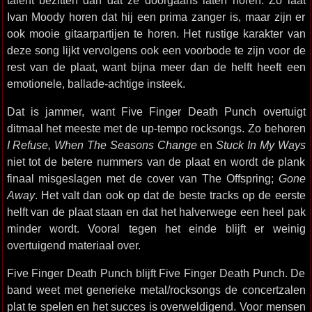
talent bezitten dan dat ze doorgaans laten horen. Zo laat
Ivan Moody horen dat hij een prima zanger is, maar zijn er
ook mooie gitaarpartijen te horen. Het rustige karakter van
deze song lijkt vervolgens ook een voorbode te zijn voor de
rest van de plaat, want bijna meer dan de helft heeft een
emotionele, ballade-achtige insteek.
Dat is jammer, want Five Finger Death Punch overtuigt
ditmaal het meeste met de up-tempo rocksongs. Zo behoren
I Refuse, When The Seasons Change
en
Stuck In My Ways
niet tot de betere nummers van de plaat en wordt de plank
finaal misgeslagen met de cover van The Offspring;
Gone
Away
. Het valt dan ook op dat de beste tracks op de eerste
helft van de plaat staan en dat het halverwege een heel pak
minder wordt. Vooral tegen het einde blijft er weinig
overtuigend materiaal over.
Five Finger Death Punch blijft Five Finger Death Punch. De
band weet met generieke metal/rocksongs de concertzalen
plat te spelen en het succes is overweldigend. Voor mensen