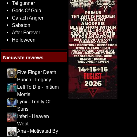
Tailgunner
Gods Of Gaia
Carach Angren
Sabaton
After Forever
Helloween
Nieuwste reviews
Five Finger Death
Punch - Legacy
Left To Die - Initium
Mortis
Lynx - Trinity Of
Suns
Inferi - Heaven
Wept
Ana - Motivated By