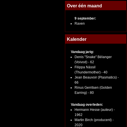
Over één maand
9 september:
Raven
Kalender
Vandaag jarig:
Denis "Snake" Bélanger
(Voivod) - 62
Filippa Nässil
(Thundermother) - 40
Jean Beauvoir (Plasmatics) -
66
Rinus Gerritsen (Golden
Earring) - 80
Vandaag overleden:
Hermann Hesse (auteur) -
1962
Martin Birch (producent) -
2020