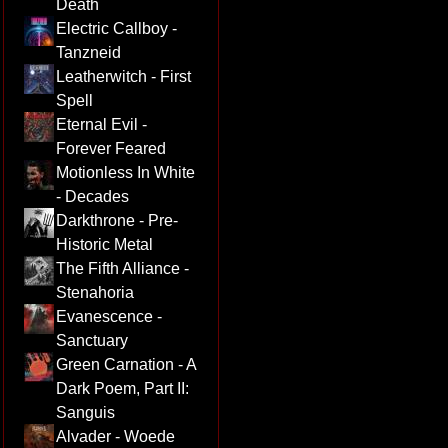
Death
Electric Callboy -
Tanzneid
Leatherwitch - First
Spell
Eternal Evil -
Forever Feared
Motionless In White
- Decades
Darkthrone - Pre-
Historic Metal
The Fifth Alliance -
Stenahoria
Evanescence -
Sanctuary
Green Carnation - A
Dark Poem, Part II:
Sanguis
Alvader - Woede