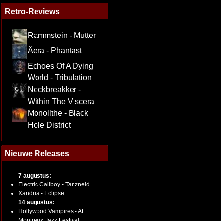
Retro-Reviews
Rammstein - Mutter
Äera - Phantast
Echoes Of A Dying
World - Tribulation
Neckbreakker -
Within The Viscera
Monolithe - Black
Hole District
Nieuwe Releases
7 augustus:
Electric Callboy - Tanzneid
Xandria - Eclipse
14 augustus:
Hollywood Vampires - At
Montreux Jazz Festival