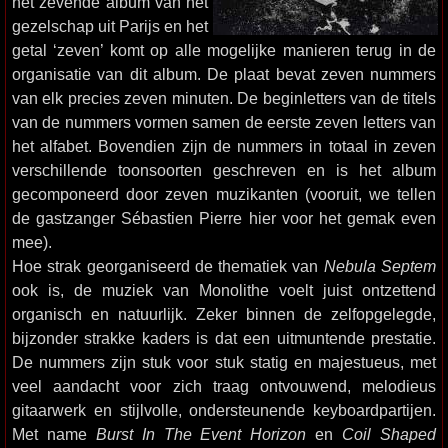
het zevende album van het
gezelschap uit Parijs en het
getal ‘zeven’ komt op alle mogelijke manieren terug in de
organisatie van dit album. De plaat bevat zeven nummers
van elk precies zeven minuten. De beginletters van de titels
van de nummers vormen samen de eerste zeven letters van
het alfabet. Bovendien zijn de nummers in totaal in zeven
verschillende toonsoorten geschreven en is het album
gecomponeerd door zeven muzikanten (vooruit, we tellen
de gastzanger Sébastien Pierre hier voor het gemak even
mee).
Hoe strak georganiseerd de thematiek van
Nebula Septem
ook is, de muziek van Monolithe voelt juist ontzettend
organisch en natuurlijk. Zeker binnen de zelfopgelegde,
bijzonder strakke kaders is dat een uitmuntende prestatie.
De nummers zijn stuk voor stuk statig en majestueus, met
veel aandacht voor zich traag ontvouwend, melodieus
gitaarwerk en stijlvolle, ondersteunende keyboardpartijen.
Met name
Burst In The Event Horizon
en
Coil Shaped