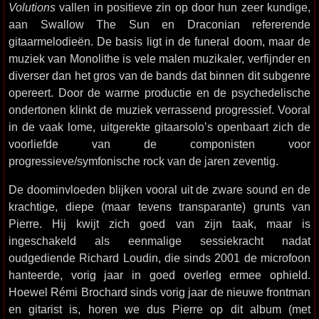
Volutions
vallen in positieve zin op door hun zeer kundige,
aan Swallow The Sun en Draconian refererende
gitaarmelodieën. De basis ligt in de funeral doom, maar de
muziek van Monolithe is vele malen muzikaler, verfijnder en
diverser dan het gros van de bands dat binnen dit subgenre
opereert. Door de warme productie en de psychedelische
ondertonen klinkt de muziek verrassend progressief. Vooral
in de vaak lome, uitgerekte gitaarsolo’s openbaart zich de
voorliefde van de componisten voor
progressieve/symfonische rock van de jaren zeventig.
De doominvloeden blijken vooral uit de zware sound en de
krachtige, diepe (maar tevens transparante) grunts van
Pierre. Hij kwijt zich goed van zijn taak, maar is
ingeschakeld als eenmalige sessiekracht nadat
oudgediende Richard Loudin, die sinds 2001 de microfoon
hanteerde, vorig jaar in goed overleg ermee ophield.
Hoewel Rémi Brochard sinds vorig jaar de nieuwe frontman
en gitarist is, horen we dus Pierre op dit album (met