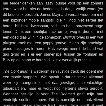
me eerder denken aan jazzy lounge voor op een zomers
terras waar het niet de bedoeling is dat je vrolijk wordt (en
dit bedoel ik positief). James Maynard verrast wederom met
een bijzonder mooie zangstijl die hij nog niet eerder liet
horen. Hij klinkt kwetsbaar, zacht en haalt ontzettend hoge
tonen. Dit is een heerlijke track om bij weg te dromen met
een goed glas wijn in de zomerzon.
Disillusioned
is een wat
pittigere track met een poppy groove. Hierin zijn prachtige
piano-passages te horen. Halverwege neemt de band wat
gas terug en is er een samenspel tussen de frontman en
Billy op de piano te horen; dit klinkt werkelijk prachtig.
The Contrarian
is wederom een rustige track die opent met
een mooie harppartij. Wat opvalt is dat de tracks allemaal
weer zijn aangesterkt met naargeestige, ambientachtige
gitaarpartijen, maar er wordt nog nergens stevig gerockt.
Wanneer het tijd is voor
The Doomed
gaat mijn hart
eindelijk sneller kloppen. Dit is namelijk een ontzettend
goede en lekker stevige track, maar deze wordt al snel