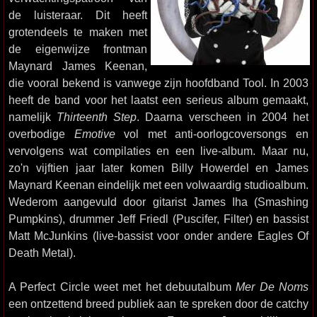
de luisteraar. Dit heeft
grotendeels te maken met
de eigenwijze frontman
Maynard James Keenan,
die vooral bekend is vanwege zijn hoofdband Tool. In 2003
heeft de band voor het laatst een serieus album gemaakt,
namelijk
Thirteenth Step
. Daarna verscheen in 2004 het
overbodige
Emotive
vol met anti-oorlogcoversongs en
vervolgens wat compilaties en een live-album. Maar nu,
zo'n vijftien jaar later komen Billy Howerdel en James
Maynard Keenan eindelijk met een volwaardig studioalbum.
Wederom aangevuld door gitarist James Iha (Smashing
Pumpkins), drummer Jeff Friedl (Puscifer, Filter) en bassist
Matt McJunkins (live-bassist voor onder andere Eagles Of
Death Metal).
A Perfect Circle weet met het debuutalbum
Mer De Noms
een ontzettend breed publiek aan te spreken door de catchy