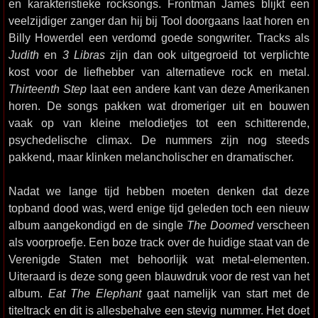
en karakteristieke rocksongs. Frontman James blijkt een
veelzijdiger zanger dan hij bij Tool doorgaans laat horen en
Billy Howerdel een verdomd goede songwriter. Tracks als
Judith
en
3 Libras
zijn dan ook uitgegroeid tot verplichte
kost voor de liefhebber van alternatieve rock en metal.
Thirteenth Step
laat een andere kant van deze Amerikanen
horen. De songs pakken wat dromeriger uit en bouwen
vaak op van kleine melodietjes tot een schitterende,
psychedelische climax. De nummers zijn nog steeds
pakkend, maar klinken melancholischer en dramatischer.
Nadat we lange tijd hebben moeten denken dat deze
topband dood was, werd enige tijd geleden toch een nieuw
album aangekondigd en de single
The Doomed
verscheen
als voorproefje. Een boze track over de huidige staat van de
Verenigde Staten met behoorlijk wat metal-elementen.
Uiteraard is deze song geen blauwdruk voor de rest van het
album.
Eat The Elephant
gaat namelijk van start met de
titeltrack en dit is allesbehalve een stevig nummer. Het doet