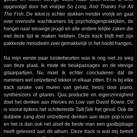
opgevolgd door het vrolijke
So Long, And Thanks For All
The Fish
. De tekst is echter stukken minder vrolijk en gaat
over overvolle wachtkamers bij psychologenpraktijken, de
honger naar eeuwige jeugd en alle andere lelijke zaken die
met deze tijd te maken hebben. Deze track blijft met zijn
pakkende melodieën zeer gemakkelijk in het hoofd hangen.
Na mijn eerste paar luisterbeurten was ik nog niet zo weg
van deze plaat, ik miste de beukpassages en de stevige
gitaarpartijen. Nu moet ik echter concluderen dat de
nummers wel ontzettend lekker in elkaar zitten. Er is bij elke
track sprake van muren van geluid, hetzij door piano,
synthesizers of gitaren. Qua productie en eigenzinnigheid
doet het denken aan
Heroes
en
Low
van David Bowie. Dit
is vooral tijdens het schitterende
TalkTalk
het geval. Ook de
dubbele zang doet ontzettend denken aan deze pop-icoon
en het is dan ook net alsof de beste man een gastbijdrage
heeft geleverd aan dit album. Deze track is wat mij betreft