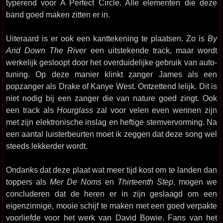
typerend voor A Perfect Circle. Alle elementen die deze
band goed maken zitten er in.
Uiteraard is er ook een kanttekening te plaatsen. Zo is
By
And Down The River
een uitstekende track, maar wordt
werkelijk gesloopt door het overduidelijke gebruik van auto-
tuning. Op deze manier klinkt zanger James als een
popzanger als Drake of Kanye West. Ontzettend lelijk. Dit is
niet nodig bij een zanger die van nature goed zingt. Ook
een track als
Hourglass
zal voor velen even wennen zijn
met zijn elektronische inslag en heftige stemvervorming. Na
een aantal luisterbeurten moet ik zeggen dat deze song wel
steeds lekkerder wordt.
Ondanks dat deze plaat wat meer tijd kost om te landen dan
toppers als
Mer De Noms
en
Thirteenth Step
, mogen we
concluderen dat de heren er in zijn geslaagd om een
eigenzinnige, mooie schijf te maken met een goed verpakte
voorliefde voor het werk van David Bowie. Fans van het