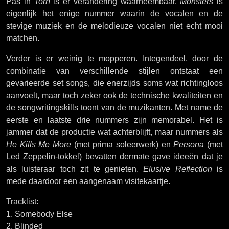
Pas in
Torn
is er verandering waarneembaar.
Monsters
is
eigenlijk het enige nummer waarin de vocalen en de
stevige muziek en de melodieuze vocalen niet echt mooi
matchen.
Verder is er weinig te mopperen. Integendeel, door de
combinatie van verschillende stijlen ontstaat een
gevarieerde set songs, die enerzijds soms wat richtingloos
aanvoelt, maar toch zeker ook de technische kwaliteiten en
de songwritingskills toont van de muzikanten. Met name de
eerste en laatste drie nummers zijn memorabel. Het is
jammer dat de productie wat achterblijft, maar nummers als
He Kills Me More
(met prima soleerwerk) en
Persona
(met
Led Zeppelin-tokkel) bevatten dermate gave ideeën dat je
als luisteraar toch zit te genieten.
Elusive Reflection
is
mede daardoor een aangenaam visitekaartje.
Tracklist:
1. Somebody Else
2. Blinded