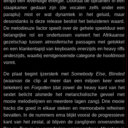
tempo een levendige energie. Doordat de opnamen in een
slaapkamer gedaan zijn (de vocalen zelfs onder een
paraplu) mist er wat dynamiek in het geluid, maar
desondanks is deze release beslist het beluisteren waard.
De melodieuze factor speelt over de gehele speelduur een
belangrijke rol en ondertussen varieert het Afrikaanse
gezelschap tussen atmosferische passages met getokkel
en een klankentapijt van keyboards enerzijds en heavy riffs
anderzijds, waarbij eerstgenoemde categorie de hoofdmoot
vormt.
De plaat begint ijzersterk met
Somebody Else
,
Blinded
(waarvan de clip al meer dan een miljoen keer werd
bekeken) en
Forgotten
(dat zowel de heavy kant van het
sextet belicht alsmede het melancholische gevoel met
mooie melodielijnen en meerdere lagen zang). Drie mooie
tracks die goed in elkaar steken en memorabele refreinen
bevatten. In de nummers erna blijkt vooral de progressieve
kant van het zestal, al blijven de zanglijnen onveranderd.