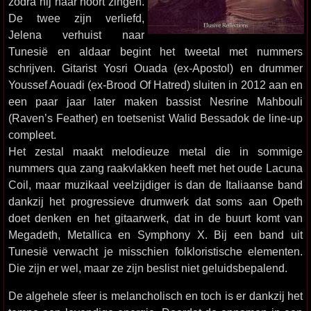
zodra hij haar hoort zingen.
De twee zijn verliefd,
Jelena verhuist naar
Tunesië en aldaar begint het tweetal met nummers
schrijven. Gitarist Yosri Ouada (ex-Apostol) en drummer
Youssef Aouadi (ex-Brood Of Hatred) sluiten in 2012 aan en
een paar jaar later maken bassist Nesrine Mahbouli
(Raven’s Feather) en toetsenist Walid Bessadok de line-up
compleet.
Het zestal maakt melodieuze metal die in sommige
nummers qua zang raakvlakken heeft met het oude Lacuna
Coil, maar muzikaal veelzijdiger is dan de Italiaanse band
dankzij het progressieve drumwerk dat soms aan Opeth
doet denken en het gitaarwerk, dat in de buurt komt van
Megadeth, Metallica en Symphony X. Bij een band uit
Tunesië verwacht je misschien folkloristische elementen.
Die zijn er wel, maar ze zijn beslist niet geluidsbepalend.
De algehele sfeer is melancholisch en toch is er dankzij het