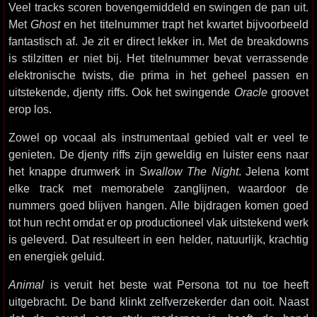
Veel tracks scoren bovengemiddeld en swingen de pan uit.
Met
Ghost
en het titelnummer trapt het kwartet bijvoorbeeld
fantastisch af. Je zit er direct lekker in. Met de breakdowns
is stilzitten er niet bij. Het titelnummer bevat verrassende
elektronische twists, die prima in het geheel passen en
uitstekende, djenty riffs. Ook het swingende
Oracle
groovet
erop los.
Zowel op vocaal als instrumentaal gebied valt er veel te
genieten. De djenty riffs zijn geweldig en luister eens naar
het knappe drumwerk in
Swallow The Night
. Jelena komt
elke track met memorabele zanglijnen, waardoor de
nummers goed blijven hangen. Alle bijdragen komen goed
tot hun recht omdat er op productioneel vlak uitstekend werk
is geleverd. Dat resulteert in een helder, natuurlijk, krachtig
en energiek geluid.
Animal
is veruit het beste wat Persona tot nu toe heeft
uitgebracht. De band klinkt zelfverzekerder dan ooit. Naast