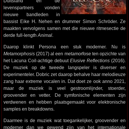
Duitsland en de
levenspartners vonden
nieuwe bandleden in
bassist Eike H. Nehen en drummer Simon Schröder. Ze
maakten vervolgens samen met die nieuwe ritmesectie de
derde full-length
Animal
.
Daarop klinkt Persona een stuk moderner. Nu is
Metamorphosis
(2017) al een metamorfose ten opzichte van
het Lacuna Coil-achtige debuut
Elusive Reflections
(2016).
De muziek op de tweede langspeler is diverser en
experimenteler. Dobric zet daarop behalve haar melodieuze
zang haar extreme vocalen in. Dat doet ze ook anno 2021,
maar de muziek is veel gestroomlijnder, stoerder,
groovender en vetter. De symfonische elementen zijn
verdwenen en hebben plaatsgemaakt voor elektronische
samples en breakdowns.
Daarmee is de muziek wat toegankelijker, groovender en
moderner dan we gewend zijn van het internationale