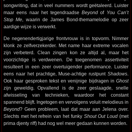
songwriting, dat in veel nummers wordt geëtaleerd. Luister
maar eens naar het tegendraadse
Beyond
of
You Can’t
Stop Me
, waarin de James Bond-themamelodie op zeer
aardige wijze is verwerkt.
De negenendertigjarige frontvrouw is in topvorm. Nimmer
klonk ze zelfverzekerder. Met name haar extreme vocalen
zijn verbeterd. Clean zingen kon ze altijd al, maar het
voorzichtige is verdwenen. De toegenomen assertiviteit
resulteert in een zeer overtuigender performance. Luister
eens naar het prachtige, Muse-achtige rustpunt
Shadows
.
Ook haar gesproken tekst en venijnige bijdragen in
Ghost
zijn geweldig. Opvallend is de zeer geslaagde, snelle
afwisseling van technieken, waardoor het constant
spannend blijft. Ingetogen en vervolgens voluit melodieus in
Beyond
? Geen probleem, laat dat maar aan Jelena over.
Slechts met het refrein van het funky
Shout Out Loud
(met
prima djenty riff) had nog wel meer gedaan kunnen worden.