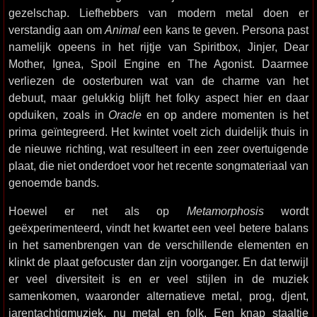
gezelschap. Liefhebbers van modern metal doen er
verstandig aan om
Animal
een kans te geven. Persona past
namelijk opeens in het rijtje van Spiritbox, Jinjer, Dear
Mother, Ignea, Spoil Engine en The Agonist. Daarmee
verliezen de oosterburen wat van de charme van het
debuut, maar gelukkig blijft het folky aspect hier en daar
opduiken, zoals in
Oracle
en op andere momenten is het
prima geïntegreerd. Het kwintet voelt zich duidelijk thuis in
de nieuwe richting, wat resulteert in een zeer overtuigende
plaat, die niet onderdoet voor het recente songmateriaal van
genoemde bands.
Hoewel er net als op
Metamorphosis
wordt
geëxperimenteerd, vindt het kwartet een veel betere balans
in het samenbrengen van de verschillende elementen en
klinkt de plaat gefocuster dan zijn voorganger. En dat terwijl
er veel diversiteit is en er veel stijlen in de muziek
samenkomen, waaronder alternatieve metal, prog, djent,
jarentachtigmuziek, nu metal en folk. Een knap staaltje